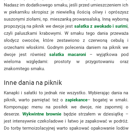
Nadasz im dodatkowego smaku, jeśli przed umieszczeniem ich
w piekarniku skropisz je niewielką ilością oliwy i oprószysz
suszonymi ziołami, np. mieszanką prowansalską. Inną wyborną
propozycją na piknik we dwoje jest
sałatka z awokado i surimi
,
czyli paluszkami krabowymi. W smaku tego dania przeważa
słodycz owoców, które zestawiono z czerwoną cebulą i
orzechami włoskimi. Godnym polecenia daniem na piknik we
dwoje jest również
sałatka macaroni
– wyjątkowa pod
wieloma względami: prostoty w przygotowaniu oraz
znakomitego smaku.
Inne dania na piknik
Kanapki i sałatki to jednak nie wszystko. Wybierając dania na
piknik, warto pamiętać też o
zapiekance
– bogatej w smaki.
Komponując menu na posiłek we dwoje, nie zapomnij o
deserze.
Wykwintne brownie
będzie strzałem w dziesiątkę –
jest intensywnie czekoladowe i łatwo je zapakować w podróż.
Do torby termoizolacyjnej warto spakować opakowanie lodów