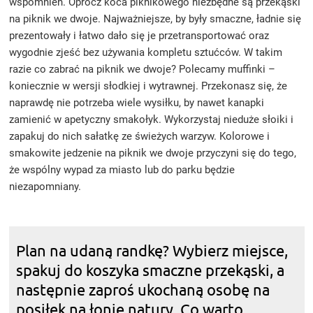
wspomnień. Oprócz koca piknikowego niezbędne są przekąski
na piknik we dwoje. Najważniejsze, by były smaczne, ładnie się
prezentowały i łatwo dało się je przetransportować oraz
wygodnie zjeść bez używania kompletu sztućców. W takim
razie co zabrać na piknik we dwoje? Polecamy muffinki –
koniecznie w wersji słodkiej i wytrawnej. Przekonasz się, że
naprawdę nie potrzeba wiele wysiłku, by nawet kanapki
zamienić w apetyczny smakołyk. Wykorzystaj nieduże słoiki i
zapakuj do nich sałatkę ze świeżych warzyw. Kolorowe i
smakowite jedzenie na piknik we dwoje przyczyni się do tego,
że wspólny wypad za miasto lub do parku będzie
niezapomniany.
Plan na udaną randkę? Wybierz miejsce,
spakuj do koszyka smaczne przekąski, a
następnie zaproś ukochaną osobę na
posiłek na łonie natury. Co warto