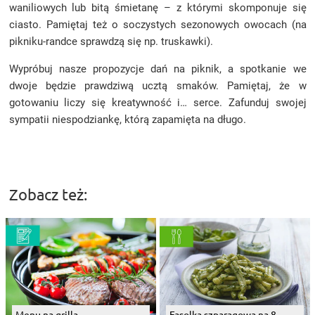
waniliowych lub bitą śmietanę – z którymi skomponuje się
ciasto. Pamiętaj też o soczystych sezonowych owocach (na
pikniku-randce sprawdzą się np. truskawki).
Wypróbuj nasze propozycje dań na piknik, a spotkanie we
dwoje będzie prawdziwą ucztą smaków. Pamiętaj, że w
gotowaniu liczy się kreatywność i… serce. Zafunduj swojej
sympatii niespodziankę, którą zapamięta na długo.
Zobacz też:
Menu na grilla
Fasolka szparagowa na 8