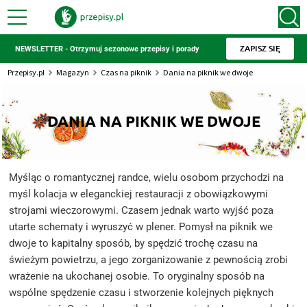
ZAPISZ SIĘ
NEWSLETTER - Otrzymuj sezonowe przepisy i porady
Przepisy.pl
Magazyn
Czas na piknik
Dania na piknik we dwoje
DANIA NA PIKNIK WE DWOJE
Myśląc o romantycznej randce, wielu osobom przychodzi na
myśl kolacja w eleganckiej restauracji z obowiązkowymi
strojami wieczorowymi. Czasem jednak warto wyjść poza
utarte schematy i wyruszyć w plener. Pomysł na piknik we
dwoje to kapitalny sposób, by spędzić trochę czasu na
świeżym powietrzu, a jego zorganizowanie z pewnością zrobi
wrażenie na ukochanej osobie. To oryginalny sposób na
wspólne spędzenie czasu i stworzenie kolejnych pięknych