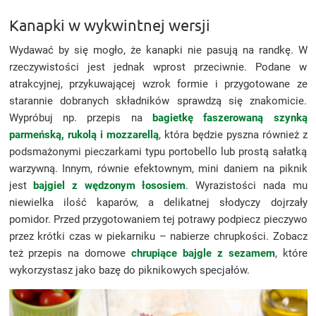
Kanapki w wykwintnej wersji
Wydawać by się mogło, że kanapki nie pasują na randkę. W
rzeczywistości jest jednak wprost przeciwnie. Podane w
atrakcyjnej, przykuwającej wzrok formie i przygotowane ze
starannie dobranych składników sprawdzą się znakomicie.
Wypróbuj np. przepis na
bagietkę faszerowaną szynką
parmeńską, rukolą i mozzarellą
, która będzie pyszna również z
podsmażonymi pieczarkami typu portobello lub prostą sałatką
warzywną. Innym, równie efektownym, mini daniem na piknik
jest
bajgiel z wędzonym łososiem
. Wyrazistości nada mu
niewielka ilość kaparów, a delikatnej słodyczy dojrzały
pomidor. Przed przygotowaniem tej potrawy podpiecz pieczywo
przez krótki czas w piekarniku – nabierze chrupkości. Zobacz
też przepis na domowe
chrupiące bajgle z sezamem
, które
wykorzystasz jako bazę do piknikowych specjałów.