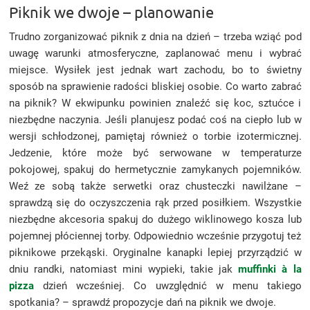
Piknik we dwoje – planowanie
Trudno zorganizować piknik z dnia na dzień – trzeba wziąć pod
uwagę warunki atmosferyczne, zaplanować menu i wybrać
miejsce. Wysiłek jest jednak wart zachodu, bo to świetny
sposób na sprawienie radości bliskiej osobie. Co warto zabrać
na piknik? W ekwipunku powinien znaleźć się koc, sztućce i
niezbędne naczynia. Jeśli planujesz podać coś na ciepło lub w
wersji schłodzonej, pamiętaj również o torbie izotermicznej.
Jedzenie, które może być serwowane w temperaturze
pokojowej, spakuj do hermetycznie zamykanych pojemników.
Weź ze sobą także serwetki oraz chusteczki nawilżane –
sprawdzą się do oczyszczenia rąk przed posiłkiem. Wszystkie
niezbędne akcesoria spakuj do dużego wiklinowego kosza lub
pojemnej płóciennej torby. Odpowiednio wcześnie przygotuj też
piknikowe przekąski. Oryginalne kanapki lepiej przyrządzić w
dniu randki, natomiast mini wypieki, takie jak
muffinki à la
pizza
dzień wcześniej. Co uwzględnić w menu takiego
spotkania? – sprawdź propozycje dań na piknik we dwoje.