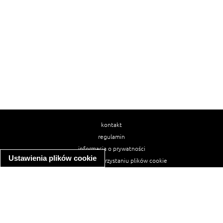
kontakt
regulamin
informacja o prywatności
Ustawienia plików cookie
informacja o wykorzystaniu plików cookie
ułatwienia dostępu
Najpopularniejsze przepisy
spaghetti bolognese