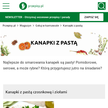
ZAPISZ SIĘ
NEWSLETTER - Otrzymuj sezonowe przepisy i porady
Przepisy.pl
Magazyn
Gotuj w karnawale
Kanapki z pastą
KANAPKI Z PASTĄ
Najlepsze do smarowania kanapek są pasty! Pomidorowe,
serowe, a może rybne? Którą przygotujesz jutro na śniadanie?
Kanapki z pastą czosnkową i ziołami