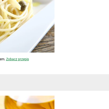
iem.
Zobacz przepis