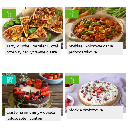
Tarty, quiche i tartaletki, czyli
Szybkie i kolorowe dania
przepisy na wytrawne ciasta
jednogarnkowe
Słodkie drożdżowe
Ciasto na imieniny – upiecz
radość solenizantom