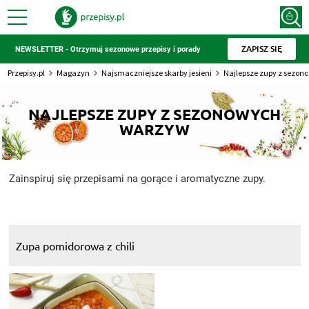
ZAPISZ SIĘ
NEWSLETTER - Otrzymuj sezonowe przepisy i porady
Przepisy.pl
Magazyn
Najsmaczniejsze skarby jesieni
Najlepsze zupy z sezo
NAJLEPSZE ZUPY Z SEZONOWYCH
WARZYW
Zainspiruj się przepisami na gorące i aromatyczne zupy.
Zupa pomidorowa z chili