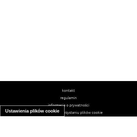
kontakt
regulamin
informacja o prywatności
Ustawienia plików cookie
informacja o wykorzystaniu plików cookie
ułatwienia dostępu
Najpopularniejsze przepisy