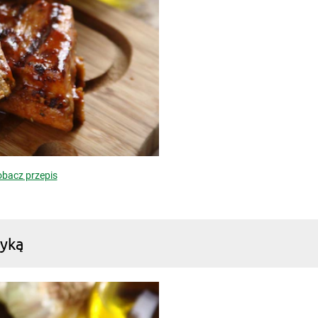
bacz przepis
ryką