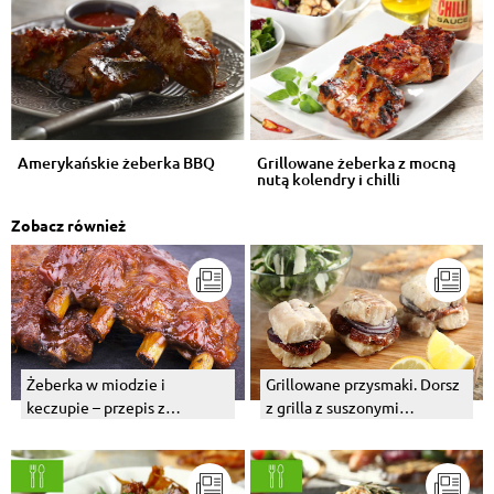
Amerykańskie żeberka BBQ
Grillowane żeberka z mocną
nutą kolendry i chilli
Zobacz również
Żeberka w miodzie i
Grillowane przysmaki. Dorsz
keczupie – przepis z
z grilla z suszonymi
piekarnika
pomidorami.