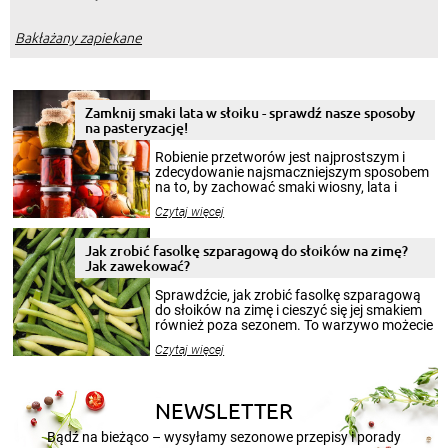
Bakłażany zapiekane
Zamknij smaki lata w słoiku - sprawdź nasze sposoby
na pasteryzację!
Robienie przetworów jest najprostszym i
zdecydowanie najsmaczniejszym sposobem
na to, by zachować smaki wiosny, lata i
jesieni na dłużej. Można robić setki zdjęć
Czytaj więcej
krajobrazów, by cieszyć nimi oko w sezonie
zimowym, ale to smaczny posiłek pozwoli w
pełni poczuć atmosferę cieplejszych
Jak zrobić fasolkę szparagową do słoików na zimę?
miesięcy. Przygotowanie słoików ze
Jak zawekować?
smakowitą zawartością musi obejmować
patenty, które pozwolą zachować świeżość
Sprawdźcie, jak zrobić fasolkę szparagową
przetworów.
do słoików na zimę i cieszyć się jej smakiem
również poza sezonem. To warzywo możecie
wekować na wiele sposobów. Wykorzystajcie
Czytaj więcej
nasze propozycje!
NEWSLETTER
Bądź na bieżąco – wysyłamy sezonowe przepisy i porady