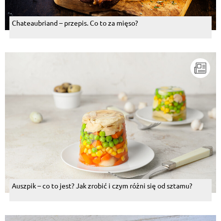
Chateaubriand – przepis. Co to za mięso?
Auszpik – co to jest? Jak zrobić i czym różni się od sztamu?