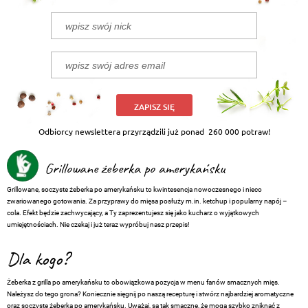
ZAPISZ SIĘ
Odbiorcy newslettera przyrządzili już ponad
260 000 potraw!
Grillowane żeberka po amerykańsku
Grillowane, soczyste żeberka po amerykańsku to kwintesencja nowoczesnego i nieco
zwariowanego gotowania. Za przyprawy do mięsa posłuży m.in. ketchup i popularny napój –
cola. Efekt będzie zachwycający, a Ty zaprezentujesz się jako kucharz o wyjątkowych
umiejętnościach. Nie czekaj i już teraz wypróbuj nasz przepis!
Dla kogo?
Żeberka z grilla po amerykańsku to obowiązkowa pozycja w menu fanów smacznych mięs.
Należysz do tego grona? Koniecznie sięgnij po naszą recepturę i stwórz najbardziej aromatyczne
oraz soczyste żeberka po amerykańsku. Uważaj, są tak smaczne, że mogą szybko zniknąć z