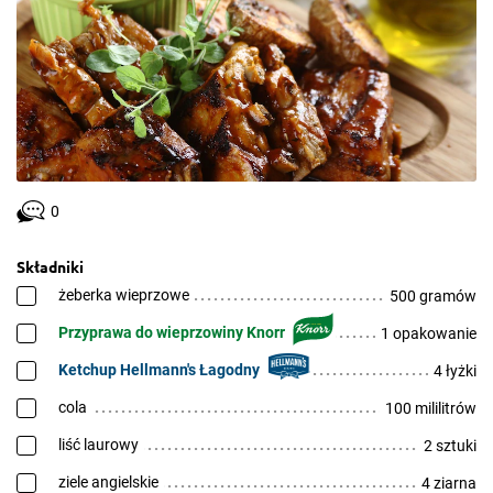
0
Składniki
żeberka wieprzowe
500 gramów
Przyprawa do wieprzowiny Knorr
1 opakowanie
Ketchup Hellmann's Łagodny
4 łyżki
cola
100 mililitrów
liść laurowy
2 sztuki
ziele angielskie
4 ziarna