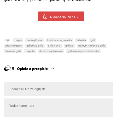
grillu. Możesz je podawać z grillowanymi ziemniakami.
DODAJ NOTATKĘ
Tagi:
mięso
dania główne
kuchnia amerykańska
żeberka
grill
prosty przepis
żeberka z grilla
grillowanie
grillove
pomysł na danie z grilla
danie na grilla
na grilla
domowe grillowanie
grillowanie po mistrzowsku
0
Opinie o przepisie