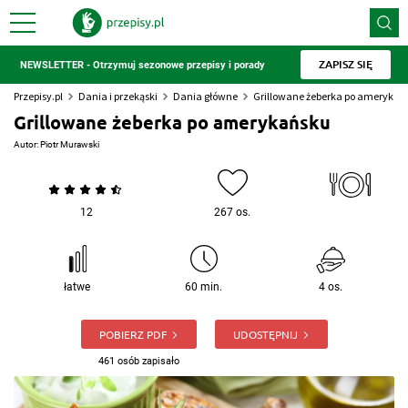
ZAPISZ SIĘ
NEWSLETTER - Otrzymuj sezonowe przepisy i porady
Przepisy.pl
Dania i przekąski
Dania główne
Grillowane żeberka po amerykań
Grillowane żeberka po amerykańsku
Autor:
Piotr Murawski
12
267 os.
łatwe
60 min.
4 os.
POBIERZ PDF
UDOSTĘPNIJ
461 osób zapisało