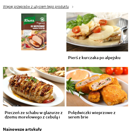
Więcej przepisów z użyciem tego produktu
Pierś z kurczaka po alpejsku
Pieczeń ze schabu w glazurze z
Polędwiczki wieprzowe z
dżemu morelowego z cebulą i
serem brie
j...
Najnowsze artykuły