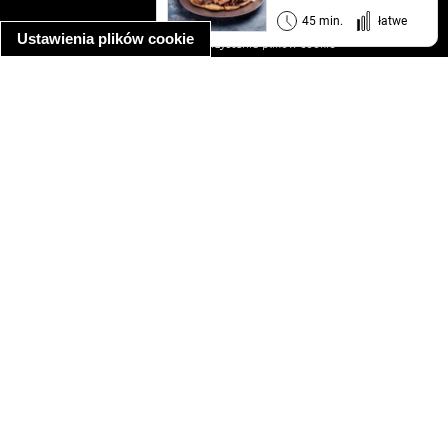
informacja o prywatności
45 min.
łatwe
Ustawienia plików cookie
informacja o wykorzystaniu plików cookie
ułatwienia dostępu
Najpopularniejsze przepisy
spaghetti bolognese
makaron z kurczakiem w sosie śmietanowym
kanapka z indykiem
ratatouille
lahmacun
mac and cheese
zupa minestrone
cannelloni ze szpinakiem i ricottą
spaghetti przepisy
makaron z kurczakiem
tagliatelle z kurczakiem