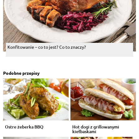
Konfitowanie – co to jest? Co to znaczy?
Podobne przepisy
Ostre żeberka BBQ
Hot dogi z grillowanymi
kiełbaskami