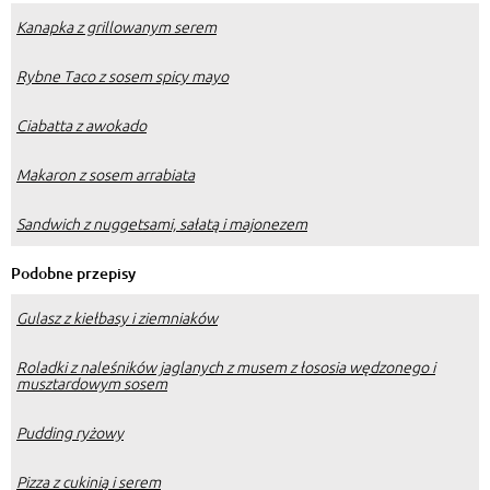
Kanapka z grillowanym serem
Rybne Taco z sosem spicy mayo
Ciabatta z awokado
Makaron z sosem arrabiata
Sandwich z nuggetsami, sałatą i majonezem
Podobne przepisy
Gulasz z kiełbasy i ziemniaków
Roladki z naleśników jaglanych z musem z łososia wędzonego i
musztardowym sosem
Pudding ryżowy
Pizza z cukinią i serem