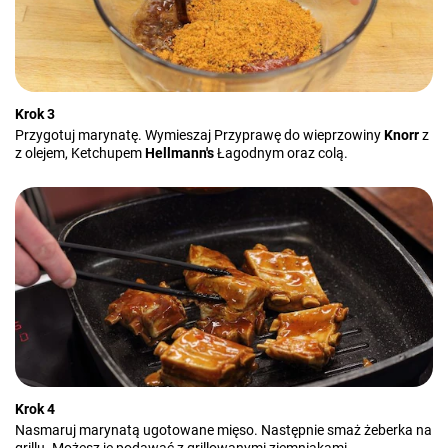
Krok 3
Przygotuj marynatę. Wymieszaj Przyprawę do wieprzowiny
Knorr
z
z olejem, Ketchupem
Hellmann's
Łagodnym oraz colą.
Krok 4
Nasmaruj marynatą ugotowane mięso. Następnie smaż żeberka na