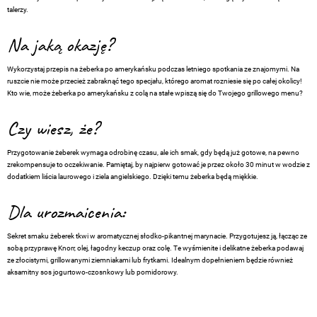
talerzy.
Na jaką okazję?
Wykorzystaj przepis na żeberka po amerykańsku podczas letniego spotkania ze znajomymi. Na
ruszcie nie może przecież zabraknąć tego specjału, którego aromat rozniesie się po całej okolicy!
Kto wie, może żeberka po amerykańsku z colą na stałe wpiszą się do Twojego grillowego menu?
Czy wiesz, że?
Przygotowanie żeberek wymaga odrobinę czasu, ale ich smak, gdy będą już gotowe, na pewno
zrekompensuje to oczekiwanie. Pamiętaj, by najpierw gotować je przez około 30 minut w wodzie z
dodatkiem liścia laurowego i ziela angielskiego. Dzięki temu żeberka będą miękkie.
Dla urozmaicenia:
Sekret smaku żeberek tkwi w aromatycznej słodko-pikantnej marynacie. Przygotujesz ją, łącząc ze
sobą przyprawę Knorr, olej, łagodny keczup oraz colę. Te wyśmienite i delikatne żeberka podawaj
ze złocistymi, grillowanymi ziemniakami lub frytkami. Idealnym dopełnieniem będzie również
aksamitny sos jogurtowo-czosnkowy lub pomidorowy.