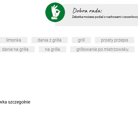
Dobra rada:
Żeberka możesz podać z nachosami i czosnkow
limonka
dania z grilla
grill
prosty przepis
danie na grilla
na grilla
grillowanie po mistrzowsku
ówka szczegolnie