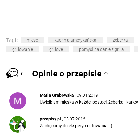
Tagi:
mięso
kuchnia amerykańska
żeberka
grillowanie
grillove
pomysł na danie z grilla
Opinie o przepisie
7
Maria Grabowska
, 09.01.2019
Uwielbiam mieska w każdej postaci, żeberka i kark
przepisy.pl
, 05.07.2016
Zachęcamy do eksperymentowania! :)