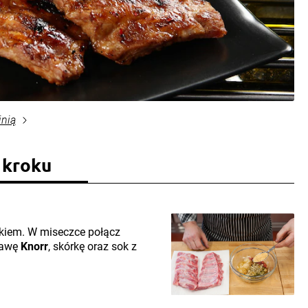
inią
 kroku
kiem. W miseczce połącz
rawę
Knorr
, skórkę oraz sok z