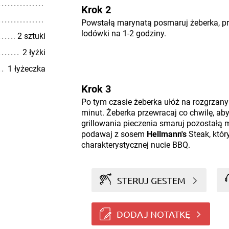
Krok 2
Powstałą marynatą posmaruj żeberka, prz
lodówki na 1-2 godziny.
2 sztuki
2 łyżki
1 łyżeczka
Krok 3
Po tym czasie żeberka ułóż na rozgrzanym 
minut. Żeberka przewracaj co chwilę, aby 
grillowania pieczenia smaruj pozostałą
podawaj z sosem
Hellmann's
Steak, któr
charakterystycznej nucie BBQ.
STERUJ GESTEM
DODAJ NOTATKĘ