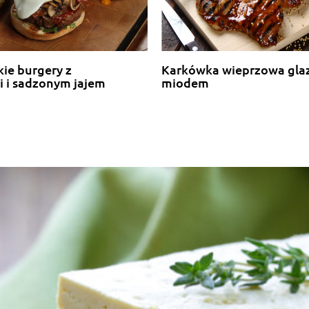
ie burgery z
Karkówka wieprzowa gl
i i sadzonym jajem
miodem