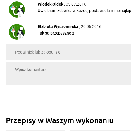
Wlodek Oldek
, 05.07.2016
Uwielbiam żeberka w każdej postaci, dla mnie najle
Elżbieta Wyszomirska
, 20.06.2016
Tak są przepyszne :)
Jan Zakrzewski
, 04.05.2016
ALE MI SIĘ ŻREC CHCE! Kocham żeberka
Czarne Oki
, 03.05.2016
To moje wczoraj,bez bourbona
Wojtek 35
, 19.07.2015
dobre
Przepisy w Waszym wykonaniu