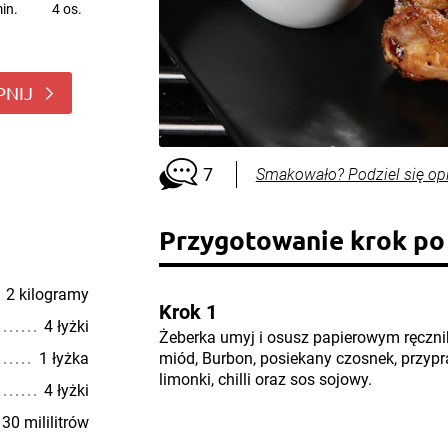
in.
4 os.
PNIJ
7
Smakowało? Podziel się op
Przygotowanie krok po
2 kilogramy
Krok 1
4 łyżki
Żeberka umyj i osusz papierowym ręczni
1 łyżka
miód, Burbon, posiekany czosnek, przyp
limonki, chilli oraz sos sojowy.
4 łyżki
30 mililitrów