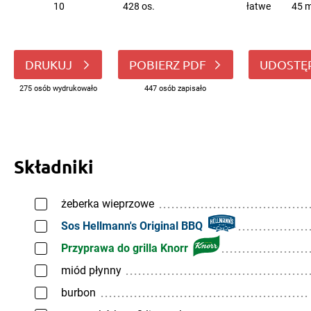
10
428 os.
łatwe
45 m
DRUKUJ
POBIERZ PDF
UDOSTĘ
275 osób wydrukowało
447 osób zapisało
Składniki
żeberka wieprzowe
Sos Hellmann's Original BBQ
Przyprawa do grilla Knorr
miód płynny
burbon