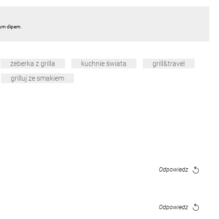
ym dipem.
żeberka z grilla
kuchnie świata
grill&travel
grilluj ze smakiem
Odpowiedz
Odpowiedz