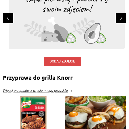
niż z kapustą kiszoną.
Odpowiedz
Ulla
, 05.05.2022
Uwielbiam grillowanie z rodzinką. Zawsze serwuję
kaszankę wg tego przepisu. Jest przepyszna, ma
idealnie zrównoważone smaki!
Odpowiedz
Niba
, 31.05.2021
DODAJ ZDJĘCIE
Doczytaj!! Najpierw zawiń w pergamin, potem w folię.
Odpowiedz
Przyprawa do grilla Knorr
Bartosz
, 24.05.2021
Więcej przepisów z użyciem tego produktu
To pergamin, a ja myślałem że to tortilla
Odpowiedz
Leszek Siedlecki
, 28.08.2020
Kaszaneczka extra!