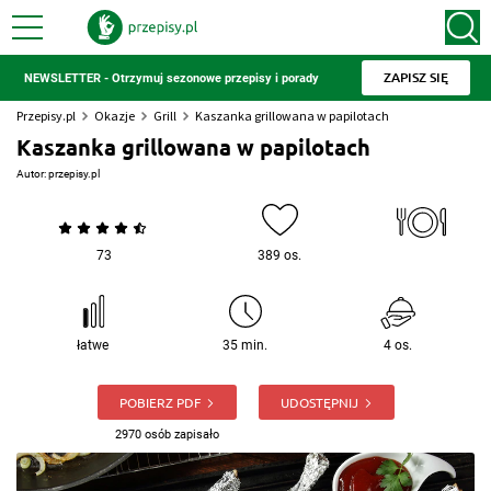
ZAPISZ SIĘ
NEWSLETTER - Otrzymuj sezonowe przepisy i porady
Przepisy.pl
Okazje
Grill
Kaszanka grillowana w papilotach
Kaszanka grillowana w papilotach
Autor:
przepisy.pl
73
389 os.
łatwe
35 min.
4 os.
POBIERZ PDF
UDOSTĘPNIJ
2970 osób zapisało