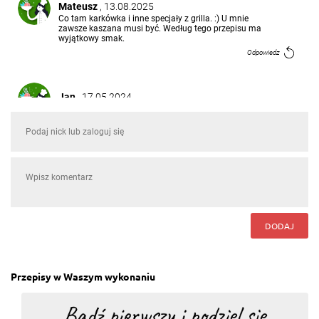
Mateusz
, 13.08.2025
Co tam karkówka i inne specjały z grilla. :) U mnie
zawsze kaszana musi być. Według tego przepisu ma
wyjątkowy smak.
Odpowiedz
Jan
, 17.05.2024
Jak dzieci wpadają na grilla to zawsze robię
kaszankę wg tego przepisu. To już nasza tradycja,
polecam
Odpowiedz
Marcin
, 21.07.2023
Na moim grillu kaszanka zawsze musi być. Dawniej
robiłem z kapustą kiszoną, ale odkąd znam ten
przepis, tylko w papilotach. Przepis super.
DODAJ
Odpowiedz
Przepisy w Waszym wykonaniu
Kasia
, 14.05.2023
Zrobiłam wczoraj kaszankę z tego przepisu. Goście
byli zachwyceni. Żeberka i karkówka została, a
kaszanka zjedzona. Pycha. Smakowała nam lepiej