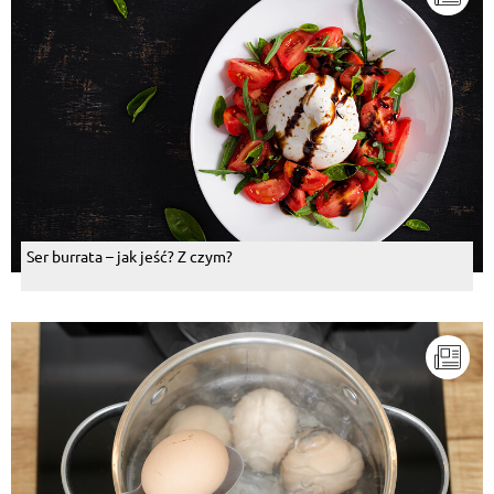
Ser burrata – jak jeść? Z czym?