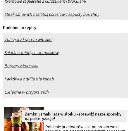
Kremowe tagliatelle z kurczakiem i brokułami
Steak sandwich z sałatką coleslaw z kapusty bok choy
Podobne przepisy
Tuńczyk z koprem włoskim
Sałatka z młodych ziemniaków
Burgery z kurczaka
Karkówka z grilla à la kebab
Cielęcina w przyprawach
Zamknij smaki lata w słoiku - sprawdź nasze sposoby
na pasteryzację!
Robienie przetworów jest najprostszym i