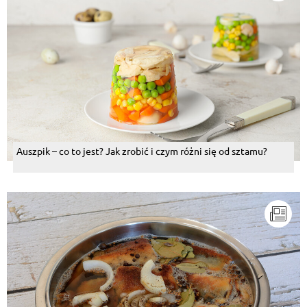
cebulką i lubczykiem.... <3 <3 <3
Odpowiedz
Auszpik – co to jest? Jak zrobić i czym różni się od sztamu?