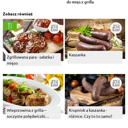
do mięs z grilla
Zobacz również
Kaszanka
Zgrillowana para - sałatka i
mięso
Wieprzowina z grilla –
Krupniok a kaszanka -
soczyste polędwiczki
różnice. Czy to to samo?
wieprzowe, kiełbasa i