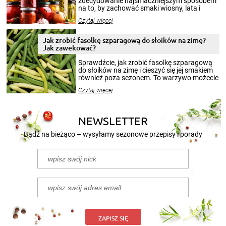
zdecydowanie najsmaczniejszym sposobem
na to, by zachować smaki wiosny, lata i
jesieni na dłużej. Można robić setki zdjęć
Czytaj więcej
krajobrazów, by cieszyć nimi oko w sezonie
zimowym, ale to smaczny posiłek pozwoli w
pełni poczuć atmosferę cieplejszych
Jak zrobić fasolkę szparagową do słoików na zimę?
miesięcy. Przygotowanie słoików ze
Jak zawekować?
smakowitą zawartością musi obejmować
patenty, które pozwolą zachować świeżość
Sprawdźcie, jak zrobić fasolkę szparagową
przetworów.
do słoików na zimę i cieszyć się jej smakiem
również poza sezonem. To warzywo możecie
wekować na wiele sposobów. Wykorzystajcie
Czytaj więcej
nasze propozycje!
NEWSLETTER
Bądź na bieżąco – wysyłamy sezonowe przepisy i porady
ZAPISZ SIĘ