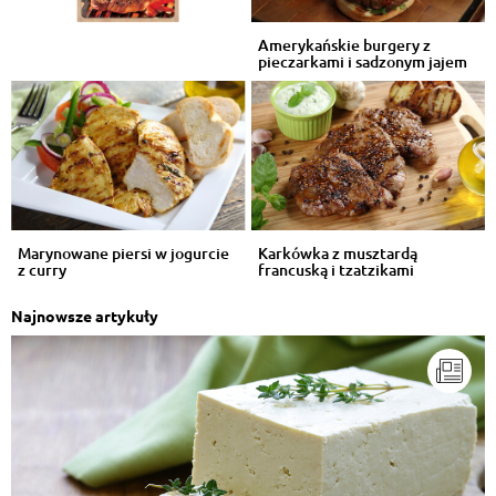
Odpowiedz
Amerykańskie burgery z
pieczarkami i sadzonym jajem
M Eva Kama
, 11.06.2016
Pychotka!!!
Odpowiedz
Krystyna Olbrich
, 10.06.2016
Oczywiście:-D
Odpowiedz
Marynowane piersi w jogurcie
Karkówka z musztardą
z curry
francuską i tzatzikami
Grazyna Podyma
, 10.06.2016
Kasza jaglana wspaniała ...ale nieeeeeeee w
Najnowsze artykuły
aluminium !!!!!!!
Odpowiedz
Iwona Gorol
, 10.06.2016
och zapomniałam o cebulce pokrojonej w piórka :D
Odpowiedz