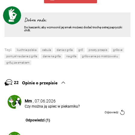
Dobra rada:
Do kaszanki, aby wzmocnić jej smak możesz dodać trochę ostrej papryczki
chilli.
Tagi:
kuchnia polska
cebula
dania z grilla
grill
prosty przepis
grillove
pomysł na danie z grilla
danie na grilla
na grilla
grillowanie po mistrzowsku
grilluj ze smakiem
22
Opinie o przepisie
Mm
, 07.06.2026
Czy można ją upiec w piekarniku?
Odpowiedz
Odpowiedzi (1)