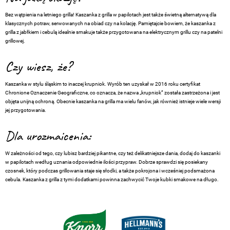
Bez wątpienia na letniego grilla! Kaszanka z grilla w papilotach jest także świetną alternatywą dla
klasycznych potraw, serwowanych na obiad czy na kolację. Pamiętajcie bowiem, że kaszanka z
grilla z jabłkiem i cebulą idealnie smakuje także przygotowana na elektrycznym grillu czy na patelni
grillowej.
Czy wiesz, że?
Kaszanka w stylu śląskim to inaczej krupniok. Wyrób ten uzyskał w 2016 roku certyfikat
Chronione Oznaczenie Geograficzne, co oznacza, że nazwa „krupniok” została zastrzeżona i jest
objęta unijną ochroną. Obecnie kaszanka na grilla ma wielu fanów, jak również istnieje wiele wersji
jej przygotowania.
Dla urozmaicenia:
W zależności od tego, czy lubisz bardziej pikantne, czy też delikatniejsze dania, dodaj do kaszanki
w papilotach według uznania odpowiednie ilości przypraw. Dobrze sprawdzi się posiekany
czosnek, który podczas grillowania staje się słodki, a także pokrojona i wcześniej podsmażona
cebula. Kaszanka z grilla z tymi dodatkami powinna zachwycić Twoje kubki smakowe na długo.