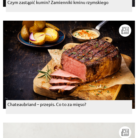
Czym zastąpić kumin? Zamienniki kminu rzymskiego
Iwona Gorol
, 09.06.2016
połączenie kaszanki ( u mnie krupnioka :D ) z
kapustą kiszona to dopiero odlot :)
Odpowiedz
Lucyna Kotnis
, 09.06.2016
cudo i niebo w gebie!!!!!
Odpowiedz
Asia Majnusz-Marcinek
, 09.06.2016
ja lubię grillowaną z boczkiem i kiszoną kapustą <3
Odpowiedz
Alina Przeszlakiewicz
, 09.06.2016
Chateaubriand – przepis. Co to za mięso?
Jeżeli kaszanka to tylko w takiej formie-pycha!!!
Odpowiedz
Katarzyna Sykut
, 09.06.2016
Uwielbiam grillowaną kaszankę faszerowaną