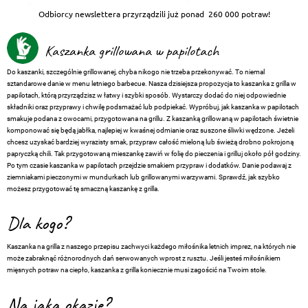
Odbiorcy newslettera przyrządzili już ponad
260 000 potraw!
Kaszanka grillowana w papilotach
Do kaszanki, szczególnie grillowanej, chyba nikogo nie trzeba przekonywać. To niemal
sztandarowe danie w menu letniego barbecue. Nasza dzisiejsza propozycja to kaszanka z grilla w
papilotach, którą przyrządzisz w łatwy i szybki sposób. Wystarczy dodać do niej odpowiednie
składniki oraz przyprawy i chwilę podsmażać lub podpiekać. Wypróbuj, jak kaszanka w papilotach
smakuje podana z owocami, przygotowana na grillu. Z kaszanką grillowaną w papilotach świetnie
komponować się będą jabłka, najlepiej w kwaśnej odmianie oraz suszone śliwki wędzone. Jeżeli
chcesz uzyskać bardziej wyrazisty smak, przypraw całość mieloną lub świeżą drobno pokrojoną
papryczką chili. Tak przygotowaną mieszankę zawiń w folię do pieczenia i grilluj około pół godziny.
Po tym czasie kaszanka w papilotach przejdzie smakiem przypraw i dodatków. Danie podawaj z
ziemniakami pieczonymi w mundurkach lub grillowanymi warzywami. Sprawdź, jak szybko
możesz przygotować tę smaczną kaszankę z grilla.
Dla kogo?
Kaszanka na grilla z naszego przepisu zachwyci każdego miłośnika letnich imprez, na których nie
może zabraknąć różnorodnych dań serwowanych wprost z rusztu. Jeśli jesteś miłośnikiem
mięsnych potraw na ciepło, kaszanka z grilla koniecznie musi zagościć na Twoim stole.
Na jaką okazję?