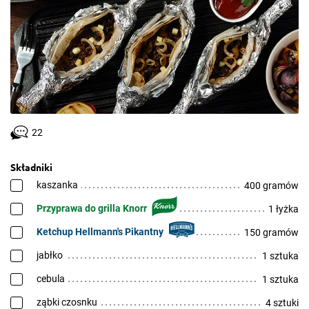
22
Składniki
kaszanka
400 gramów
Przyprawa do grilla Knorr
1 łyżka
Ketchup Hellmann's Pikantny
150 gramów
jabłko
1 sztuka
cebula
1 sztuka
ząbki czosnku
4 sztuki