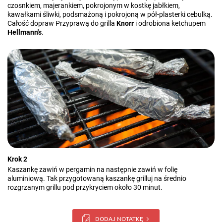
czosnkiem, majerankiem, pokrojonym w kostkę jabłkiem,
kawałkami śliwki, podsmażoną i pokrojoną w pół-plasterki cebulką.
Całość dopraw Przyprawą do grilla
Knorr
i odrobiona ketchupem
Hellmann's
.
Krok 2
Kaszankę zawiń w pergamin na następnie zawiń w folię
aluminiową. Tak przygotowaną kaszankę grilluj na średnio
rozgrzanym grillu pod przykryciem około 30 minut.
DODAJ NOTATKĘ