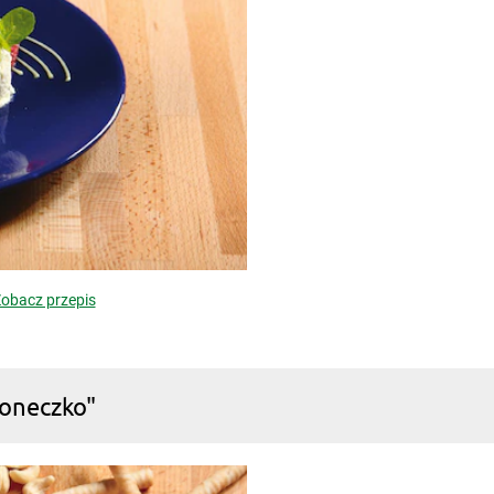
obacz przepis
łoneczko"