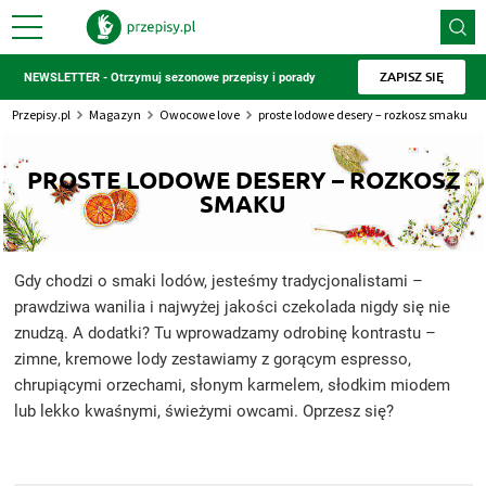
ZAPISZ SIĘ
NEWSLETTER - Otrzymuj sezonowe przepisy i porady
Przepisy.pl
Magazyn
Owocowe love
proste lodowe desery – rozkosz smaku
PROSTE LODOWE DESERY – ROZKOSZ
SMAKU
Gdy chodzi o smaki lodów, jesteśmy tradycjonalistami –
prawdziwa wanilia i najwyżej jakości czekolada nigdy się nie
znudzą. A dodatki? Tu wprowadzamy odrobinę kontrastu –
zimne, kremowe lody zestawiamy z gorącym espresso,
chrupiącymi orzechami, słonym karmelem, słodkim miodem
lub lekko kwaśnymi, świeżymi owcami. Oprzesz się?