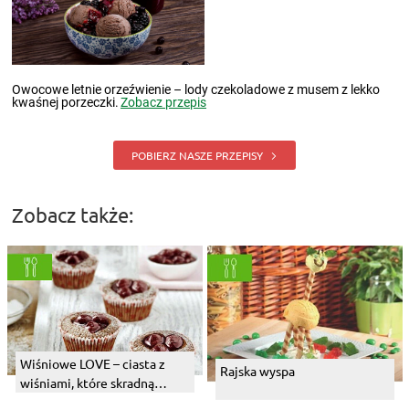
Owocowe letnie orzeźwienie – lody czekoladowe z musem z lekko
kwaśnej porzeczki.
Zobacz przepis
POBIERZ NASZE PRZEPISY
Zobacz także:
Wiśniowe LOVE – ciasta z
Rajska wyspa
wiśniami, które skradną
Twoje serce