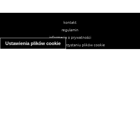
kontakt
regulamin
informacja o prywatności
Ustawienia plików cookie
informacja o wykorzystaniu plików cookie
ułatwienia dostępu
Najpopularniejsze przepisy
spaghetti bolognese
makaron z kurczakiem w sosie śmietanowym
kanapka z indykiem
ratatouille
lahmacun
mac and cheese
zupa minestrone
cannelloni ze szpinakiem i ricottą