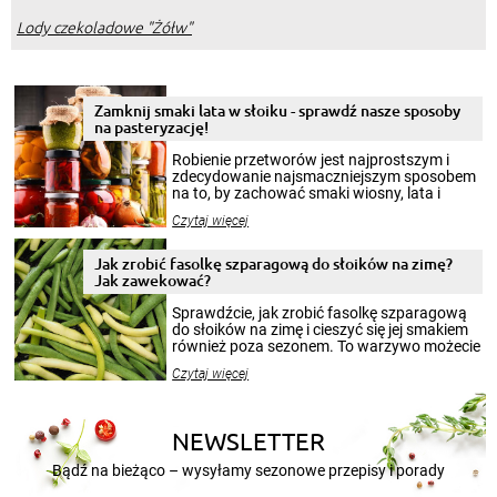
Lody czekoladowe "Żółw"
Zamknij smaki lata w słoiku - sprawdź nasze sposoby
na pasteryzację!
Robienie przetworów jest najprostszym i
zdecydowanie najsmaczniejszym sposobem
na to, by zachować smaki wiosny, lata i
jesieni na dłużej. Można robić setki zdjęć
Czytaj więcej
krajobrazów, by cieszyć nimi oko w sezonie
zimowym, ale to smaczny posiłek pozwoli w
pełni poczuć atmosferę cieplejszych
Jak zrobić fasolkę szparagową do słoików na zimę?
miesięcy. Przygotowanie słoików ze
Jak zawekować?
smakowitą zawartością musi obejmować
patenty, które pozwolą zachować świeżość
Sprawdźcie, jak zrobić fasolkę szparagową
przetworów.
do słoików na zimę i cieszyć się jej smakiem
również poza sezonem. To warzywo możecie
wekować na wiele sposobów. Wykorzystajcie
Czytaj więcej
nasze propozycje!
NEWSLETTER
Bądź na bieżąco – wysyłamy sezonowe przepisy i porady