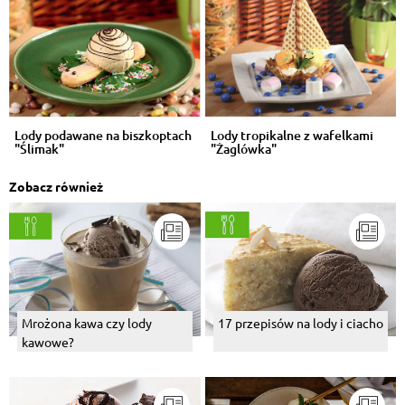
Lody podawane na biszkoptach
Lody tropikalne z wafelkami
"Ślimak"
"Żaglówka"
Zobacz również
Mrożona kawa czy lody
17 przepisów na lody i ciacho
kawowe?