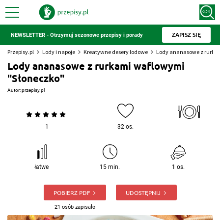
ZAPISZ SIĘ
NEWSLETTER - Otrzymuj sezonowe przepisy i porady
Przepisy.pl
Lody i napoje
Kreatywne desery lodowe
Lody ananasowe z rurka
Lody ananasowe z rurkami waflowymi
"Słoneczko"
Autor:
przepisy.pl
1
32 os.
łatwe
15 min.
1 os.
POBIERZ PDF
UDOSTĘPNIJ
21 osób zapisało