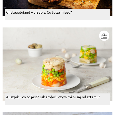
Chateaubriand – przepis. Co to za mięso?
Auszpik – co to jest? Jak zrobić i czym różni się od sztamu?