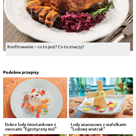
Konfitowanie – co to jest? Co to znaczy?
Podobne przepisy
Dobre lody śmietankowe z
Lody ananasowe z wafelkami
owocami "Egzotyczny miś"
"Lodowy wiatrak"