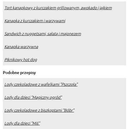
Tort kanapkowy z kurczakiem grillowanym, awokado i jajkiem
Kanapka z kurczakiem i warzywami
Sandwich z nuggetsami, sałatą i majonezem
Kanapka warzywna
Piknikowy hot dog
Podobne przepisy
Lody czekoladowe z wafelkami "Pszczoła"
Lody dla dzieci "Magiczny ogród"
Lody czekoladowe z biszkoptami "Bóbr"
Lody dla dzieci "Miś"