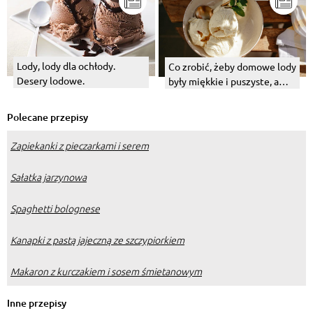
Lody, lody dla ochłody.
Co zrobić, żeby domowe lody
Desery lodowe.
były miękkie i puszyste, a
przy tym nie zamarzały?
Polecane przepisy
Zapiekanki z pieczarkami i serem
Sałatka jarzynowa
Spaghetti bolognese
Kanapki z pastą jajeczną ze szczypiorkiem
Makaron z kurczakiem i sosem śmietanowym
Inne przepisy