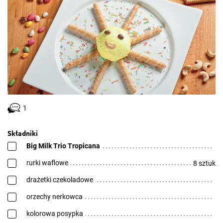
1
Składniki
Big Milk Trio Tropicana
rurki waflowe
8 sztuk
drażetki czekoladowe
orzechy nerkowca
kolorowa posypka