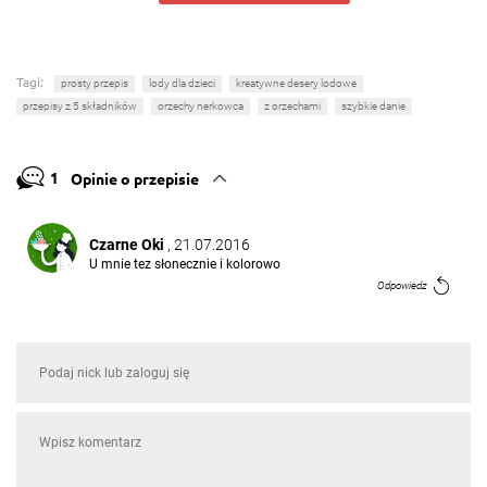
Tagi:
prosty przepis
lody dla dzieci
kreatywne desery lodowe
przepisy z 5 składników
orzechy nerkowca
z orzechami
szybkie danie
1
Opinie o przepisie
Czarne Oki
, 21.07.2016
U mnie tez słonecznie i kolorowo
Odpowiedz