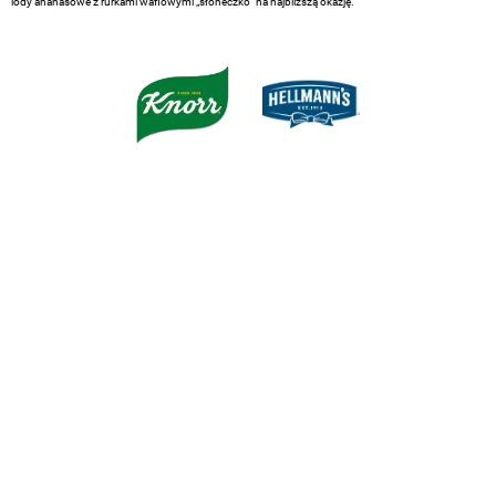
lody ananasowe z rurkami waflowymi „słoneczko” na najbliższą okazję.