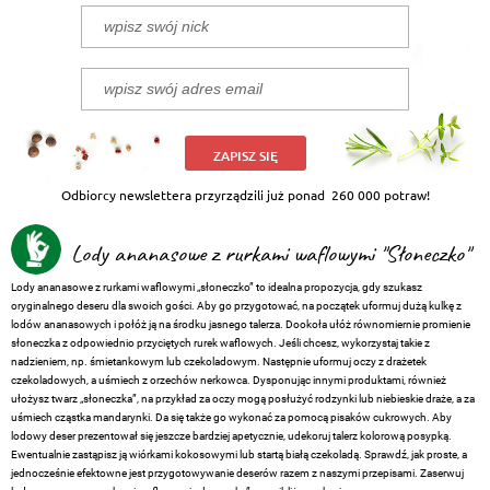
ZAPISZ SIĘ
Odbiorcy newslettera przyrządzili już ponad
260 000 potraw!
Lody ananasowe z rurkami waflowymi "Słoneczko"
Lody ananasowe z rurkami waflowymi „słoneczko” to idealna propozycja, gdy szukasz
oryginalnego deseru dla swoich gości. Aby go przygotować, na początek uformuj dużą kulkę z
lodów ananasowych i połóż ją na środku jasnego talerza. Dookoła ułóż równomiernie promienie
słoneczka z odpowiednio przyciętych rurek waflowych. Jeśli chcesz, wykorzystaj takie z
nadzieniem, np. śmietankowym lub czekoladowym. Następnie uformuj oczy z drażetek
czekoladowych, a uśmiech z orzechów nerkowca. Dysponując innymi produktami, również
ułożysz twarz „słoneczka”, na przykład za oczy mogą posłużyć rodzynki lub niebieskie draże, a za
uśmiech cząstka mandarynki. Da się także go wykonać za pomocą pisaków cukrowych. Aby
lodowy deser prezentował się jeszcze bardziej apetycznie, udekoruj talerz kolorową posypką.
Ewentualnie zastąpisz ją wiórkami kokosowymi lub startą białą czekoladą. Sprawdź, jak proste, a
jednocześnie efektowne jest przygotowywanie deserów razem z naszymi przepisami. Zaserwuj