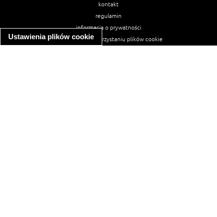
kontakt
regulamin
informacja o prywatności
Ustawienia plików cookie
informacja o wykorzystaniu plików cookie
ułatwienia dostępu
Najpopularniejsze przepisy
spaghetti bolognese
makaron z kurczakiem w sosie śmietanowym
kanapka z indykiem
ratatouille
lahmacun
mac and cheese
zupa minestrone
cannelloni ze szpinakiem i ricottą
spaghetti przepisy
makaron z kurczakiem