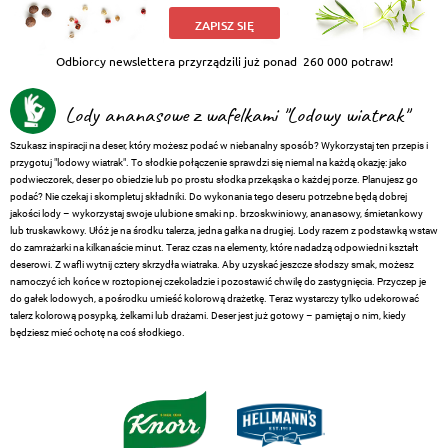
ZAPISZ SIĘ
Odbiorcy newslettera przyrządzili już ponad
260 000 potraw!
Lody ananasowe z wafelkami "Lodowy wiatrak"
Szukasz inspiracji na deser, który możesz podać w niebanalny sposób? Wykorzystaj ten przepis i
przygotuj "lodowy wiatrak". To słodkie połączenie sprawdzi się niemal na każdą okazję: jako
podwieczorek, deser po obiedzie lub po prostu słodka przekąska o każdej porze. Planujesz go
podać? Nie czekaj i skompletuj składniki. Do wykonania tego deseru potrzebne będą dobrej
jakości lody – wykorzystaj swoje ulubione smaki np. brzoskwiniowy, ananasowy, śmietankowy
lub truskawkowy. Ułóż je na środku talerza, jedna gałka na drugiej. Lody razem z podstawką wstaw
do zamrażarki na kilkanaście minut. Teraz czas na elementy, które nadadzą odpowiedni kształt
deserowi. Z wafli wytnij cztery skrzydła wiatraka. Aby uzyskać jeszcze słodszy smak, możesz
namoczyć ich końce w roztopionej czekoladzie i pozostawić chwilę do zastygnięcia. Przyczep je
do gałek lodowych, a pośrodku umieść kolorową drażetkę. Teraz wystarczy tylko udekorować
talerz kolorową posypką, żelkami lub drażami. Deser jest już gotowy – pamiętaj o nim, kiedy
będziesz mieć ochotę na coś słodkiego.