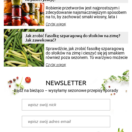
Robienie przetworów jest najprostszym i
zdecydowanie najsmaczniejszym sposobem
na to, by zachować smaki wiosny, lata i
jesieni na dłużej. Można robić setki zdjęć
Czytaj więcej
krajobrazów, by cieszyć nimi oko w sezonie
zimowym, ale to smaczny posiłek pozwoli w
pełni poczuć atmosferę cieplejszych
Jak zrobić fasolkę szparagową do słoików na zimę?
miesięcy. Przygotowanie słoików ze
Jak zawekować?
smakowitą zawartością musi obejmować
patenty, które pozwolą zachować świeżość
Sprawdźcie, jak zrobić fasolkę szparagową
przetworów.
do słoików na zimę i cieszyć się jej smakiem
również poza sezonem. To warzywo możecie
wekować na wiele sposobów. Wykorzystajcie
Czytaj więcej
nasze propozycje!
NEWSLETTER
Bądź na bieżąco – wysyłamy sezonowe przepisy i porady