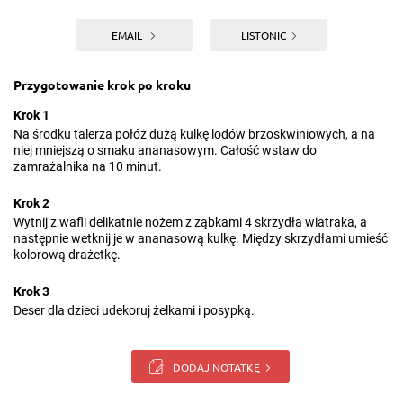
EMAIL
LISTONIC
Przygotowanie krok po kroku
Krok 1
Na środku talerza połóż dużą kulkę lodów brzoskwiniowych, a na
niej mniejszą o smaku ananasowym. Całość wstaw do
zamrażalnika na 10 minut.
Krok 2
Wytnij z wafli delikatnie nożem z ząbkami 4 skrzydła wiatraka, a
następnie wetknij je w ananasową kulkę. Między skrzydłami umieść
kolorową drażetkę.
Krok 3
Deser dla dzieci udekoruj żelkami i posypką.
DODAJ NOTATKĘ