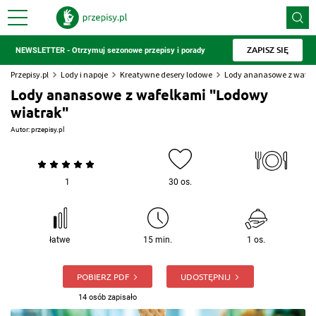
ZAPISZ SIĘ
NEWSLETTER - Otrzymuj sezonowe przepisy i porady
Przepisy.pl
Lody i napoje
Kreatywne desery lodowe
Lody ananasowe z wafel
Lody ananasowe z wafelkami "Lodowy
wiatrak"
Autor:
przepisy.pl
1
30 os.
łatwe
15 min.
1 os.
POBIERZ PDF
UDOSTĘPNIJ
14 osób zapisało