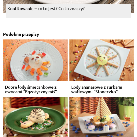
Konfitowanie – co to jest? Co to znaczy?
Podobne przepisy
Dobre lody śmietankowe z
Lody ananasowe z rurkami
owocami "Egzotyczny miś"
waflowymi "Słoneczko"