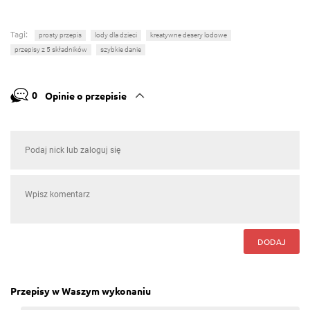
Tagi:
prosty przepis
lody dla dzieci
kreatywne desery lodowe
przepisy z 5 składników
szybkie danie
0
Opinie o przepisie
DODAJ
Przepisy w Waszym wykonaniu