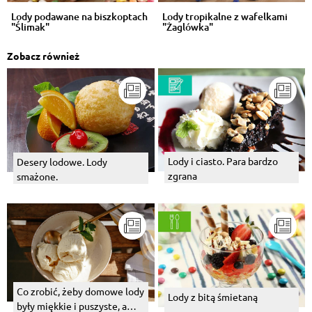
Lody podawane na biszkoptach
Lody tropikalne z wafelkami
"Ślimak"
"Żaglówka"
Zobacz również
Lody i ciasto. Para bardzo
Desery lodowe. Lody
zgrana
smażone.
Co zrobić, żeby domowe lody
Lody z bitą śmietaną
były miękkie i puszyste, a