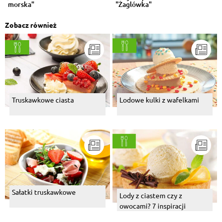
morska"
"Żaglówka"
Zobacz również
Truskawkowe ciasta
Lodowe kulki z wafelkami
Sałatki truskawkowe
Lody z ciastem czy z
owocami? 7 inspiracji