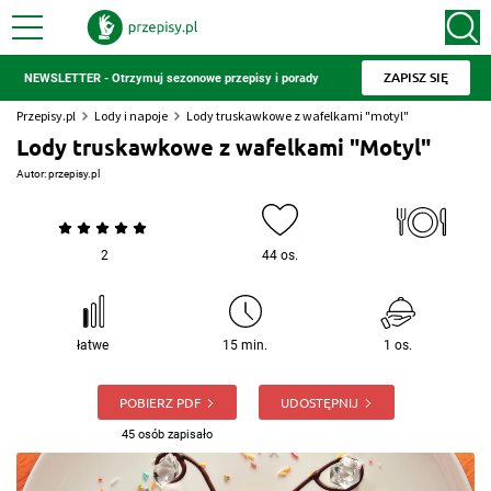
ZAPISZ SIĘ
NEWSLETTER - Otrzymuj sezonowe przepisy i porady
Przepisy.pl
Lody i napoje
Lody truskawkowe z wafelkami "motyl"
Lody truskawkowe z wafelkami "Motyl"
Autor:
przepisy.pl
2
44 os.
łatwe
15 min.
1 os.
POBIERZ PDF
UDOSTĘPNIJ
45 osób zapisało