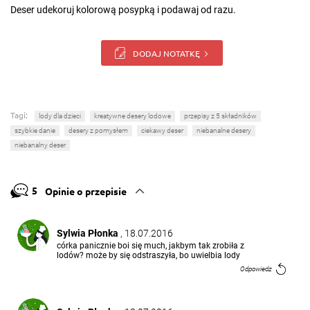
Deser udekoruj kolorową posypką i podawaj od razu.
DODAJ NOTATKĘ
Tagi:
lody dla dzieci
kreatywne desery lodowe
przepisy z 5 składników
szybkie danie
desery z pomysłem
ciekawy deser
niebanalne desery
niebanalny deser
5
Opinie o przepisie
Sylwia Płonka
, 18.07.2016
córka panicznie boi się much, jakbym tak zrobiła z
lodów? może by się odstraszyła, bo uwielbia lody
Odpowiedz