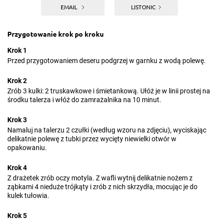
EMAIL
LISTONIC
Przygotowanie krok po kroku
Krok 1
Przed przygotowaniem deseru podgrzej w garnku z wodą polewę.
Krok 2
Zrób 3 kulki: 2 truskawkowe i śmietankową. Ułóż je w linii prostej na
środku talerza i włóż do zamrażalnika na 10 minut.
Krok 3
Namaluj na talerzu 2 czułki (według wzoru na zdjęciu), wyciskając
delikatnie polewę z tubki przez wycięty niewielki otwór w
opakowaniu.
Krok 4
Z drażetek zrób oczy motyla. Z wafli wytnij delikatnie nożem z
ząbkami 4 nieduże trójkąty i zrób z nich skrzydła, mocując je do
kulek tułowia.
Krok 5