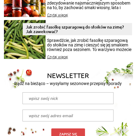
zdecydowanie najsmaczniejszym sposobem
na to, by zachować smaki wiosny, lata i
jesieni na dłużej. Można robić setki zdjęć
Czytaj więcej
krajobrazów, by cieszyć nimi oko w sezonie
zimowym, ale to smaczny posiłek pozwoli w
pełni poczuć atmosferę cieplejszych
Jak zrobić fasolkę szparagową do słoików na zimę?
miesięcy. Przygotowanie słoików ze
Jak zawekować?
smakowitą zawartością musi obejmować
patenty, które pozwolą zachować świeżość
Sprawdźcie, jak zrobić fasolkę szparagową
przetworów.
do słoików na zimę i cieszyć się jej smakiem
również poza sezonem. To warzywo możecie
wekować na wiele sposobów. Wykorzystajcie
Czytaj więcej
nasze propozycje!
NEWSLETTER
Bądź na bieżąco – wysyłamy sezonowe przepisy i porady
ZAPISZ SIĘ