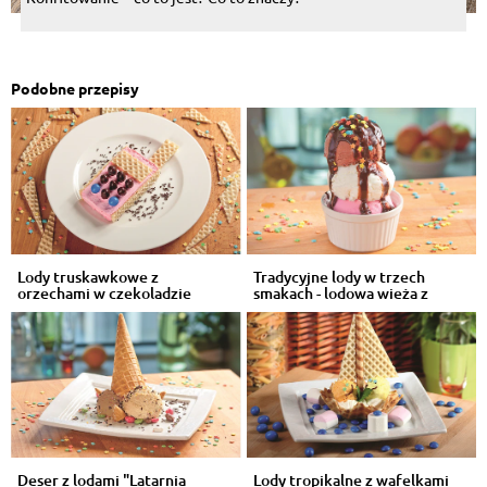
Podobne przepisy
Lody truskawkowe z
Tradycyjne lody w trzech
orzechami w czekoladzie
smakach - lodowa wieża z
"Telefon"
polewą
Deser z lodami "Latarnia
Lody tropikalne z wafelkami