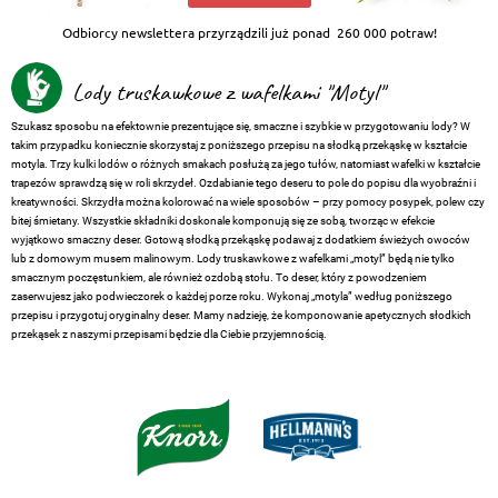
Odbiorcy newslettera przyrządzili już ponad
260 000 potraw!
Lody truskawkowe z wafelkami "Motyl"
Szukasz sposobu na efektownie prezentujące się, smaczne i szybkie w przygotowaniu lody? W
takim przypadku koniecznie skorzystaj z poniższego przepisu na słodką przekąskę w kształcie
motyla. Trzy kulki lodów o różnych smakach posłużą za jego tułów, natomiast wafelki w kształcie
trapezów sprawdzą się w roli skrzydeł. Ozdabianie tego deseru to pole do popisu dla wyobraźni i
kreatywności. Skrzydła można kolorować na wiele sposobów – przy pomocy posypek, polew czy
bitej śmietany. Wszystkie składniki doskonale komponują się ze sobą, tworząc w efekcie
wyjątkowo smaczny deser. Gotową słodką przekąskę podawaj z dodatkiem świeżych owoców
lub z domowym musem malinowym. Lody truskawkowe z wafelkami „motyl” będą nie tylko
smacznym poczęstunkiem, ale również ozdobą stołu. To deser, który z powodzeniem
zaserwujesz jako podwieczorek o każdej porze roku. Wykonaj „motyla” według poniższego
przepisu i przygotuj oryginalny deser. Mamy nadzieję, że komponowanie apetycznych słodkich
przekąsek z naszymi przepisami będzie dla Ciebie przyjemnością.