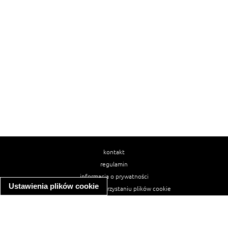
kontakt
regulamin
informacja o prywatności
Ustawienia plików cookie
informacja o wykorzystaniu plików cookie
ułatwienia dostępu
Najpopularniejsze przepisy