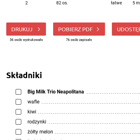
2
82 os.
łatwe
5 m
DRUKUJ
POBIERZ PDF
UDOSTĘ
36 osób wydrukowało
76 osób zapisało
Składniki
Big Milk Trio Neapolitana
wafle
kiwi
rodzynki
żółty melon