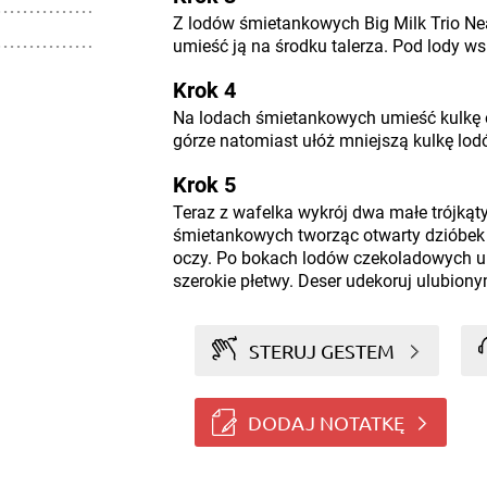
Z lodów śmietankowych Big Milk Trio Nea
umieść ją na środku talerza. Pod lody wsu
Krok 4
Na lodach śmietankowych umieść kulkę
górze natomiast ułóż mniejszą kulkę lo
Krok 5
Teraz z wafelka wykrój dwa małe trójkąty
śmietankowych tworząc otwarty dzióbek 
oczy. Po bokach lodów czekoladowych um
szerokie płetwy. Deser udekoruj ulubiony
STERUJ GESTEM
DODAJ NOTATKĘ