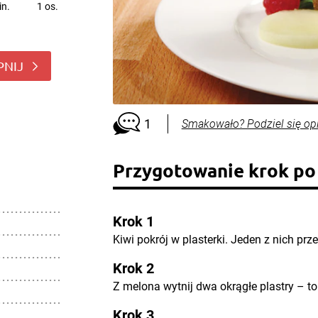
in.
1 os.
PNIJ
1
Smakowało? Podziel się op
Przygotowanie krok po
Krok 1
Kiwi pokrój w plasterki. Jeden z nich prz
Krok 2
Z melona wytnij dwa okrągłe plastry – t
Krok 3