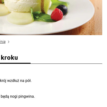
inią
 kroku
ekrój wzdłuż na pół.
o będą nogi pingwina.