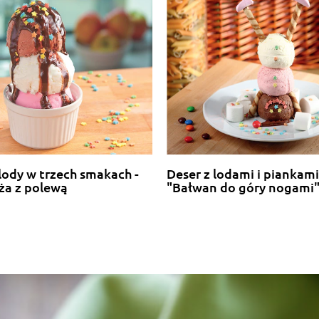
lody w trzech smakach -
Deser z lodami i piankami
ża z polewą
"Bałwan do góry nogami