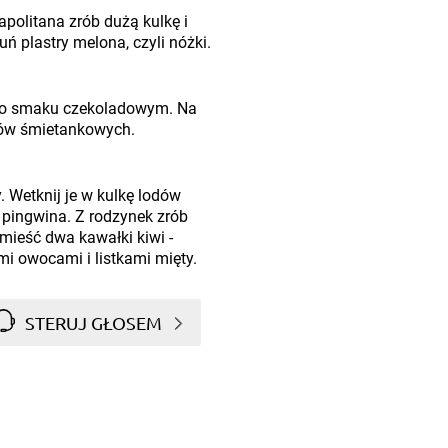
politana zrób dużą kulkę i
ń plastry melona, czyli nóżki.
 o smaku czekoladowym. Na
dów śmietankowych.
. Wetknij je w kulkę lodów
pingwina. Z rodzynek zrób
ieść dwa kawałki kiwi -
mi owocami i listkami mięty.
STERUJ GŁOSEM