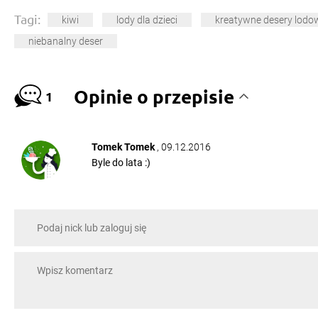
Tagi:
kiwi
lody dla dzieci
kreatywne desery lodo
niebanalny deser
Opinie o przepisie
1
Tomek Tomek
, 09.12.2016
Byle do lata :)