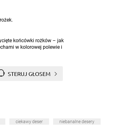
rożek.
ycięte końcówki rożków – jak
zechami w kolorowej polewie i
STERUJ GŁOSEM
ciekawy deser
niebanalne desery