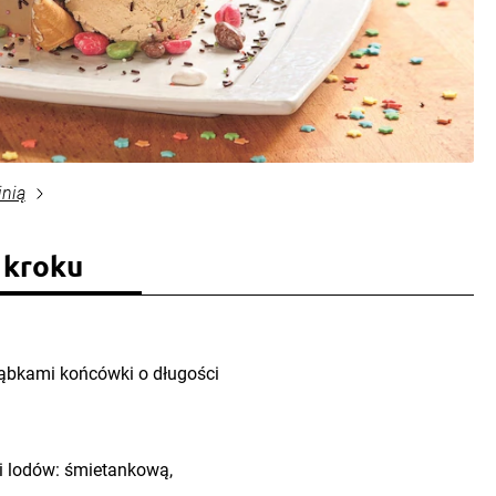
inią
 kroku
ąbkami końcówki o długości
ki lodów: śmietankową,