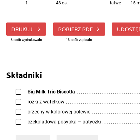
1
43 os.
łatwe
15 m
DRUKUJ
POBIERZ PDF
UDOSTĘ
6 osób wydrukowało
13 osób zapisało
Składniki
Big Milk Trio Biscotta
rożki z wafelków
orzechy w kolorowej polewie
czekoladowa posypka – patyczki