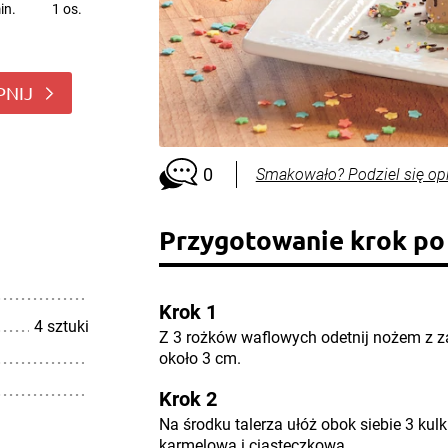
in.
1 os.
PNIJ
0
Smakowało? Podziel się op
Przygotowanie krok po
Krok 1
4 sztuki
Z 3 rożków waflowych odetnij nożem z z
około 3 cm.
Krok 2
Na środku talerza ułóż obok siebie 3 kul
karmelową i ciasteczkową.