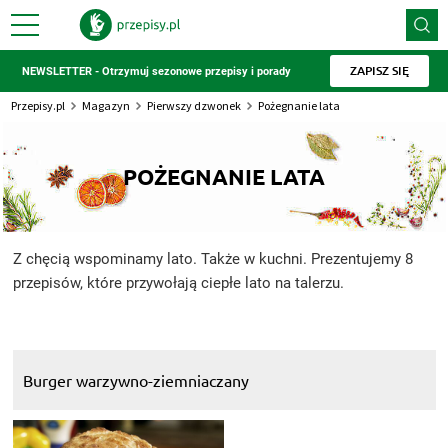
ZAPISZ SIĘ
NEWSLETTER - Otrzymuj sezonowe przepisy i porady
Przepisy.pl
Magazyn
Pierwszy dzwonek
Pożegnanie lata
POŻEGNANIE LATA
Z chęcią wspominamy lato. Także w kuchni. Prezentujemy 8
przepisów, które przywołają ciepłe lato na talerzu.
Burger warzywno-ziemniaczany