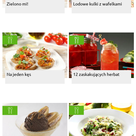
Zielono mi!
Lodowe kulki z wafelkami
Na jeden kęs
12 zaskakujących herbat