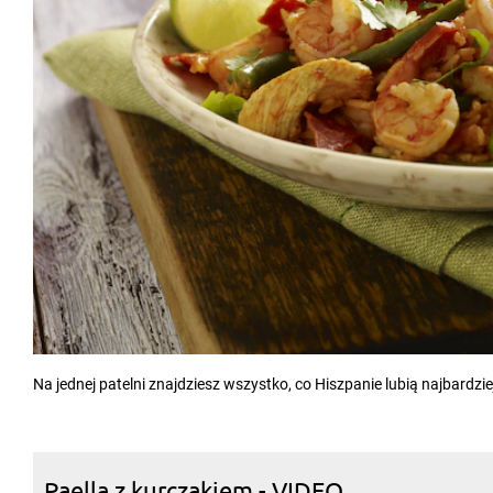
Na jednej patelni znajdziesz wszystko, co Hiszpanie lubią najbardzie
Paella z kurczakiem - VIDEO