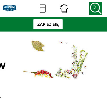
ZAPISZ SIĘ
AW
ć.