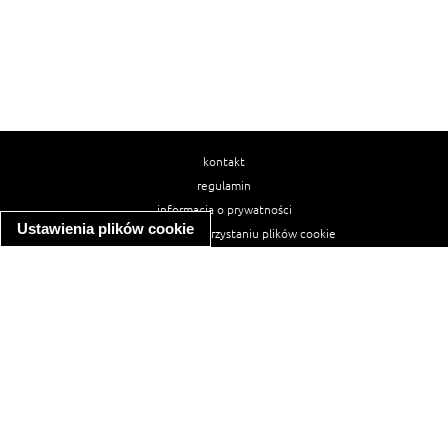
kontakt
regulamin
informacja o prywatności
Ustawienia plików cookie
informacja o wykorzystaniu plików cookie
ułatwienia dostępu
Najpopularniejsze przepisy
spaghetti bolognese
makaron z kurczakiem w sosie śmietanowym
kanapka z indykiem
ratatouille
lahmacun