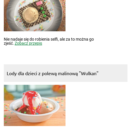
Nie nadaje się do robienia selfi, ale za to można go
zjeść.
Zobacz przepis
Lody dla dzieci z polewą malinową "Wulkan"