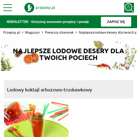
ZAPISZ SIĘ
NEWSLETTER - Otrzymuj sezonowe przepisy i porady
Przepisy.pl
Magazyn
Pierwszy dzwonek
Najlepsze lodowe desery dla twoich 
NAJLEPSZE LODOWE DESERY DLA
TWOICH POCIECH
Lodowy koktajl arbuzowo-truskawkowy