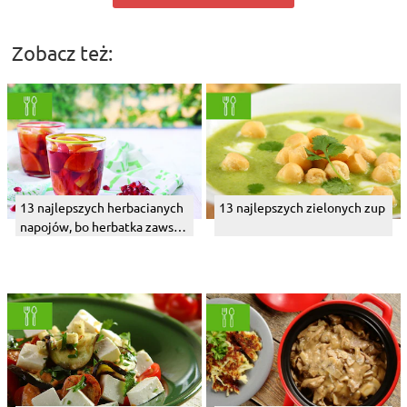
13 najlepszych herbacianych
13 najlepszych zielonych zup
napojów, bo herbatka zawsze
dobra jest
17 niecodziennych
Top 8 dań obiadowych
grillowych smaków