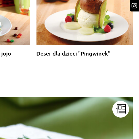
 jojo
Deser dla dzieci "Pingwinek"
"