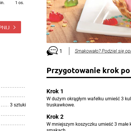
in.
1 os.
PNIJ
1
Smakowało? Podziel się op
Przygotowanie krok po
Krok 1
W dużym okrągłym wafelku umieść 3 kul
3 sztuki
truskawkowe.
Krok 2
W mniejszym koszyczku umieść 3 małe k
smakach.