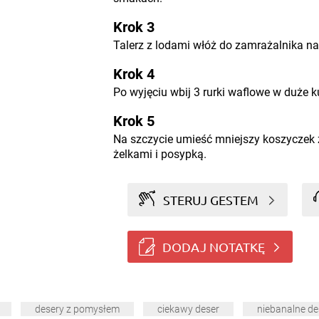
Krok 3
Talerz z lodami włóż do zamrażalnika na
Krok 4
Po wyjęciu wbij 3 rurki waflowe w duże k
Krok 5
Na szczycie umieść mniejszy koszyczek 
żelkami i posypką.
STERUJ GESTEM
DODAJ NOTATKĘ
desery z pomysłem
ciekawy deser
niebanalne de