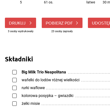
5
61 os.
łatwe
30 m
DRUKUJ
POBIERZ PDF
UDOSTĘ
3 osoby wydrukowały
23 osoby zapisały
Składniki
Big Milk Trio Neapolitana
wafelki do lodów różnej wielkości
rurki waflowe
kolorowa posypka – gwiazdki
żelki misie