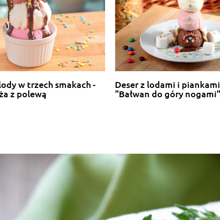
lody w trzech smakach -
Deser z lodami i piankami
ża z polewą
"Bałwan do góry nogami