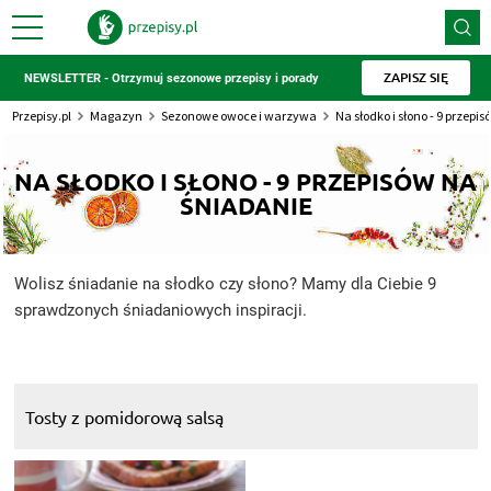
ZAPISZ SIĘ
NEWSLETTER - Otrzymuj sezonowe przepisy i porady
Przepisy.pl
Magazyn
Sezonowe owoce i warzywa
Na słodko i słono - 9 przepi
NA SŁODKO I SŁONO - 9 PRZEPISÓW NA
ŚNIADANIE
Wolisz śniadanie na słodko czy słono? Mamy dla Ciebie 9
sprawdzonych śniadaniowych inspiracji.
Tosty z pomidorową salsą