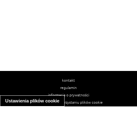
kontakt
regulamin
informacja o prywatności
Ustawienia plików cookie
informacja o wykorzystaniu plików cookie
ułatwienia dostępu
Najpopularniejsze przepisy
spaghetti bolognese