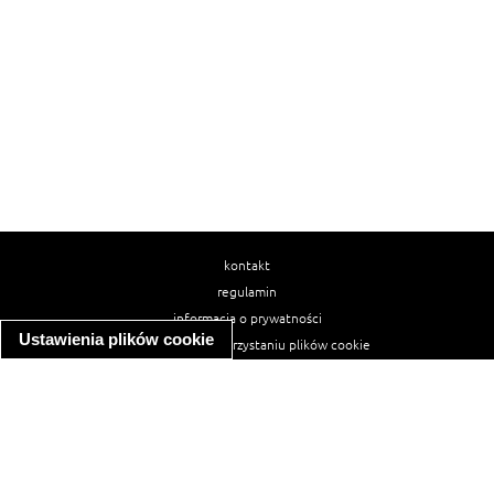
kontakt
regulamin
informacja o prywatności
Ustawienia plików cookie
informacja o wykorzystaniu plików cookie
ułatwienia dostępu
Najpopularniejsze przepisy
spaghetti bolognese
makaron z kurczakiem w sosie śmietanowym