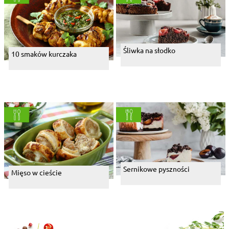
Śliwka na słodko
10 smaków kurczaka
Sernikowe pyszności
Mięso w cieście