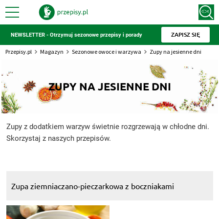
ZAPISZ SIĘ
NEWSLETTER - Otrzymuj sezonowe przepisy i porady
Przepisy.pl
Magazyn
Sezonowe owoce i warzywa
Zupy na jesienne dni
ZUPY NA JESIENNE DNI
Zupy z dodatkiem warzyw świetnie rozgrzewają w chłodne dni.
Skorzystaj z naszych przepisów.
Zupa ziemniaczano-pieczarkowa z boczniakami