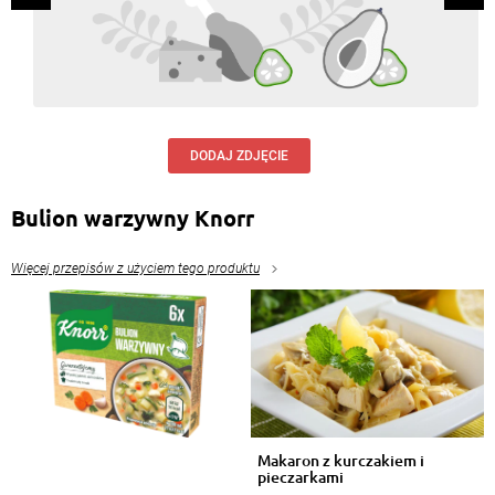
Elżbieta Ślaska
, 16.11.2016
Mniam mniam
Odpowiedz
przepisy.pl
, 15.11.2016
Dziękujemy za czujność :-)
DODAJ ZDJĘCIE
Odpowiedz
Bulion warzywny Knorr
Katarzyna Wiśniewska-Skoczek
, 15.11.2016
"w" selera yOł !
Więcej przepisów z użyciem tego produktu
Odpowiedz
Agnieszka Debska
, 06.12.2015
Super smaczna na zimę
Odpowiedz
Makaron z kurczakiem i
pieczarkami