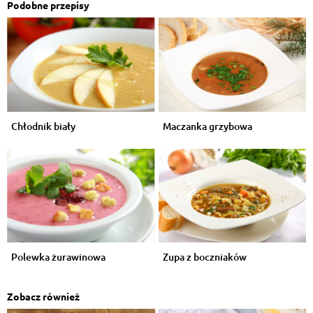
Podobne przepisy
Chłodnik biały
Maczanka grzybowa
Polewka żurawinowa
Zupa z boczniaków
Zobacz również