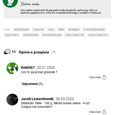
Dobra rada:
Aby natka z pietruszki dłużej zachowała świeżość, opłucz ją, ułóż na
ręczniku papierowym, włóż do woreczka foliowego i umieśc w lodówce.
Tagi:
szybka zupa
warzywa
zupy
seler
śmietana
kuchnia francuska
zupy kremy
blendowanie
pomysł na zupę
zupy warzywne
bulion warzywny
11
Opinie o przepisie
Rokiti67
, 20.01.2026
Czy to się je bez grzanek ?
Odpowiedz
Odpowiedzi (1)
Jacek Lewandowski
, 06.03.2020
Składniki: Seler - 100 g. Młoda bulwa selera - 4 szt.
Czegoś nie rozumiem?
Odpowiedz