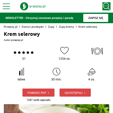
ZAPISZ SIĘ
NEWSLETTER - Otrzymuj sezonowe przepisy i porady
Przepisy.pl
Dania i przekąski
Zupy
Zupy kremy
Krem selerowy
Krem selerowy
Autor:
przepisy.pl
51
1254 os.
łatwe
30 min.
4 os.
POBIERZ PDF
UDOSTĘPNIJ
1347 osób zapisało