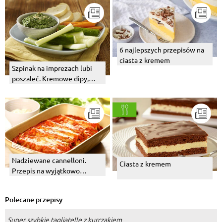
6 najlepszych przepisów na
ciasta z kremem
Szpinak na imprezach lubi
poszaleć. Kremowe dipy,
zupy ze szpinakiem.
Nadziewane cannelloni.
Ciasta z kremem
Przepis na wyjątkowo
kremowy sos beszamelowy.
Polecane przepisy
Super szybkie tagliatelle z kurczakiem