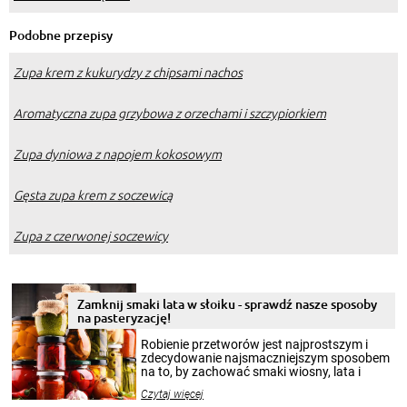
Podobne przepisy
Zupa krem z kukurydzy z chipsami nachos
Aromatyczna zupa grzybowa z orzechami i szczypiorkiem
Zupa dyniowa z napojem kokosowym
Gęsta zupa krem z soczewicą
Zupa z czerwonej soczewicy
Zamknij smaki lata w słoiku - sprawdź nasze sposoby
na pasteryzację!
Robienie przetworów jest najprostszym i
zdecydowanie najsmaczniejszym sposobem
na to, by zachować smaki wiosny, lata i
jesieni na dłużej. Można robić setki zdjęć
Czytaj więcej
krajobrazów, by cieszyć nimi oko w sezonie