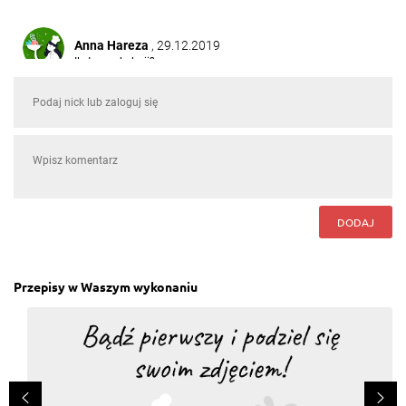
Anna Hareza
, 29.12.2019
Ile to ma kalorii?
Odpowiedz
Karina Blimel
, 01.08.2019
Dodałam 1/4 proszku chilli jak napisane i pieprzu
(nie za dużo) i jest lekko pikantna - tak jak lubię
Odpowiedz
DODAJ
Nina Owcarz
, 03.01.2017
pychota!
Odpowiedz
Przepisy w Waszym wykonaniu
Elżbieta Ślaska
, 26.11.2016
Mniam mniam
Odpowiedz