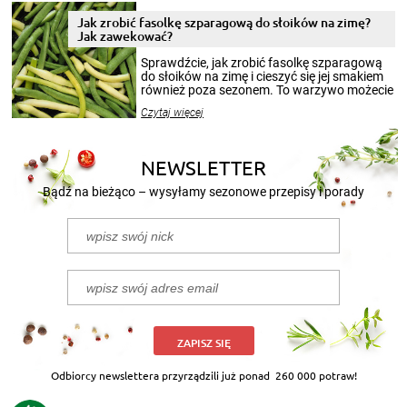
zimowym, ale to smaczny posiłek pozwoli w
pełni poczuć atmosferę cieplejszych
Jak zrobić fasolkę szparagową do słoików na zimę?
miesięcy. Przygotowanie słoików ze
Jak zawekować?
smakowitą zawartością musi obejmować
patenty, które pozwolą zachować świeżość
Sprawdźcie, jak zrobić fasolkę szparagową
przetworów.
do słoików na zimę i cieszyć się jej smakiem
również poza sezonem. To warzywo możecie
wekować na wiele sposobów. Wykorzystajcie
Czytaj więcej
nasze propozycje!
NEWSLETTER
Bądź na bieżąco – wysyłamy sezonowe przepisy i porady
ZAPISZ SIĘ
Odbiorcy newslettera przyrządzili już ponad
260 000 potraw!