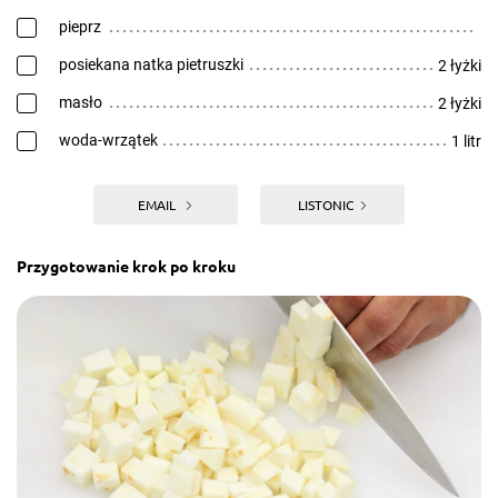
pieprz
posiekana natka pietruszki
2 łyżki
masło
2 łyżki
woda-wrzątek
1 litr
EMAIL
LISTONIC
Przygotowanie krok po kroku