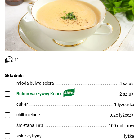
11
Składniki
młoda bulwa selera
4 sztuki
Bulion warzywny Knorr
2 sztuki
cukier
1 łyżeczka
chili mielone
0.25 łyżeczki
śmietana 18%
100 mililitrów
sok z cytryny
1 łyżka