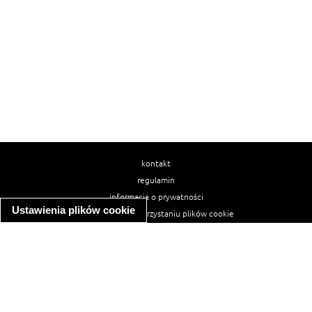
kontakt
regulamin
informacja o prywatności
Ustawienia plików cookie
informacja o wykorzystaniu plików cookie
ułatwienia dostępu
Najpopularniejsze przepisy
spaghetti bolognese
makaron z kurczakiem w sosie śmietanowym