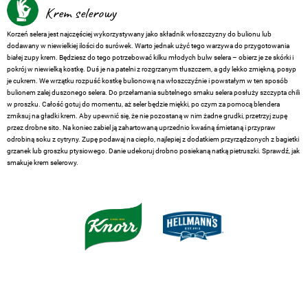
Krem selerowy
Korzeń selera jest najczęściej wykorzystywany jako składnik włoszczyzny do bulionu lub
dodawany w niewielkiej ilości do surówek. Warto jednak użyć tego warzywa do przygotowania
białej zupy krem. Będziesz do tego potrzebować kilku młodych bulw selera – obierz je ze skórki i
pokrój w niewielką kostkę. Duś je na patelni z rozgrzanym tłuszczem, a gdy lekko zmiękną, posyp
je cukrem. We wrzątku rozpuść kostkę bulionową na włoszczyźnie i powstałym w ten sposób
bulionem zalej duszonego selera. Do przełamania subtelnego smaku selera posłuży szczypta chili
w proszku. Całość gotuj do momentu, aż seler będzie miękki, po czym za pomocą blendera
zmiksuj na gładki krem. Aby upewnić się, że nie pozostaną w nim żadne grudki, przetrzyj zupę
przez drobne sito. Na koniec zabiel ją zahartowaną uprzednio kwaśną śmietaną i przypraw
odrobiną soku z cytryny. Zupę podawaj na ciepło, najlepiej z dodatkiem przyrządzonych z bagietki
grzanek lub groszku ptysiowego. Danie udekoruj drobno posiekaną natką pietruszki. Sprawdź, jak
smakuje krem selerowy.