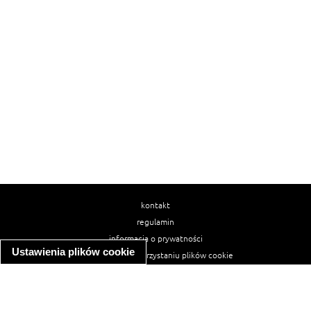
kontakt
regulamin
informacja o prywatności
Ustawienia plików cookie
informacja o wykorzystaniu plików cookie
ułatwienia dostępu
Najpopularniejsze przepisy