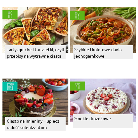
Tarty, quiche i tartaletki, czyli
Szybkie i kolorowe dania
przepisy na wytrawne ciasta
jednogarnkowe
Słodkie drożdżowe
Ciasto na imieniny – upiecz
radość solenizantom