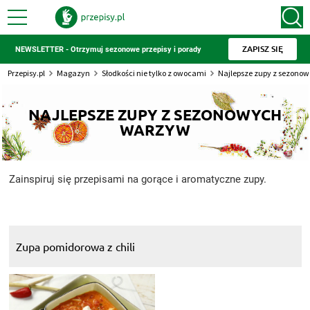
ZAPISZ SIĘ
NEWSLETTER - Otrzymuj sezonowe przepisy i porady
Przepisy.pl
Magazyn
Słodkości nie tylko z owocami
Najlepsze zupy z sezono
NAJLEPSZE ZUPY Z SEZONOWYCH
WARZYW
Zainspiruj się przepisami na gorące i aromatyczne zupy.
Zupa pomidorowa z chili