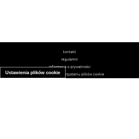
kontakt
regulamin
informacja o prywatności
Ustawienia plików cookie
informacja o wykorzystaniu plików cookie
ułatwienia dostępu
Najpopularniejsze przepisy
spaghetti bolognese
makaron z kurczakiem w sosie śmietanowym
kanapka z indykiem
ratatouille