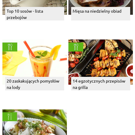
Top 10 sosów - lista
Mięsa na niedzielny obiad
przebojów
20 zaskakujących pomysłów
14 egzotycznych przepisów
na lody
na grilla