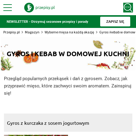
ZAPISZ SIĘ
NEWSLETTER - Otrzymuj sezonowe przepisy i porady
Przepisy.pl
Magazyn
Wyborne mięsa na każdą okazję
Gyros i kebab w domow
GYROS I KEBAB W DOMOWEJ KUCHNI
Przegląd popularnych przekąsek i dań z gyrosem. Zobacz, jak
przyprawić mięso, które zachwyci swoim aromatem. Zainspiruj
się!
Gyros z kurczaka z sosem jogurtowym