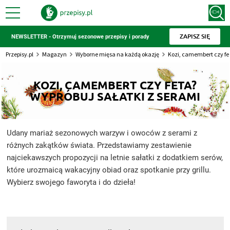
ZAPISZ SIĘ
NEWSLETTER - Otrzymuj sezonowe przepisy i porady
Przepisy.pl
Magazyn
Wyborne mięsa na każdą okazję
Kozi, camembert czy fet
KOZI, CAMEMBERT CZY FETA?
WYPRÓBUJ SAŁATKI Z SERAMI
Udany mariaż sezonowych warzyw i owoców z serami z
różnych zakątków świata. Przedstawiamy zestawienie
najciekawszych propozycji na letnie sałatki z dodatkiem serów,
które urozmaicą wakacyjny obiad oraz spotkanie przy grillu.
Wybierz swojego faworyta i do dzieła!