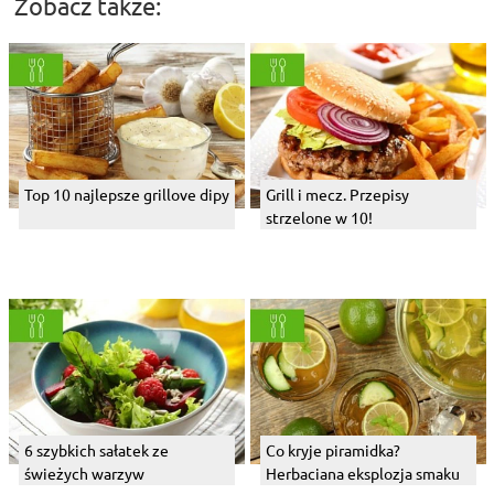
Zobacz także:
Top 10 najlepsze grillove dipy
Grill i mecz. Przepisy
strzelone w 10!
6 szybkich sałatek ze
Co kryje piramidka?
świeżych warzyw
Herbaciana eksplozja smaku