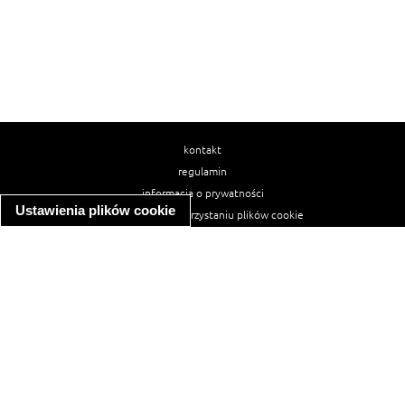
kontakt
regulamin
informacja o prywatności
Ustawienia plików cookie
informacja o wykorzystaniu plików cookie
ułatwienia dostępu
Najpopularniejsze przepisy
spaghetti bolognese
makaron z kurczakiem w sosie śmietanowym
kanapka z indykiem
ratatouille