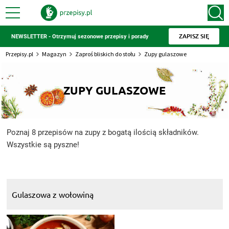
ZAPISZ SIĘ
NEWSLETTER - Otrzymuj sezonowe przepisy i porady
Przepisy.pl
Magazyn
Zaproś bliskich do stołu
Zupy gulaszowe
ZUPY GULASZOWE
Poznaj 8 przepisów na zupy z bogatą ilością składników.
Wszystkie są pyszne!
Gulaszowa z wołowiną