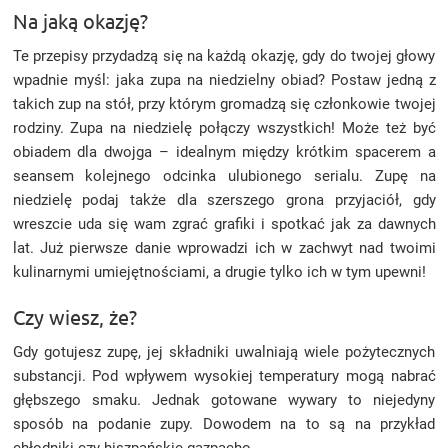
Na jaką okazję?
Te przepisy przydadzą się na każdą okazję, gdy do twojej głowy
wpadnie myśl: jaka zupa na niedzielny obiad? Postaw jedną z
takich zup na stół, przy którym gromadzą się członkowie twojej
rodziny. Zupa na niedzielę połączy wszystkich! Może też być
obiadem dla dwojga – idealnym między krótkim spacerem a
seansem kolejnego odcinka ulubionego serialu. Zupę na
niedzielę podaj także dla szerszego grona przyjaciół, gdy
wreszcie uda się wam zgrać grafiki i spotkać jak za dawnych
lat. Już pierwsze danie wprowadzi ich w zachwyt nad twoimi
kulinarnymi umiejętnościami, a drugie tylko ich w tym upewni!
Czy wiesz, że?
Gdy gotujesz zupę, jej składniki uwalniają wiele pożytecznych
substancji. Pod wpływem wysokiej temperatury mogą nabrać
głębszego smaku. Jednak gotowane wywary to niejedyny
sposób na podanie zupy. Dowodem na to są na przykład