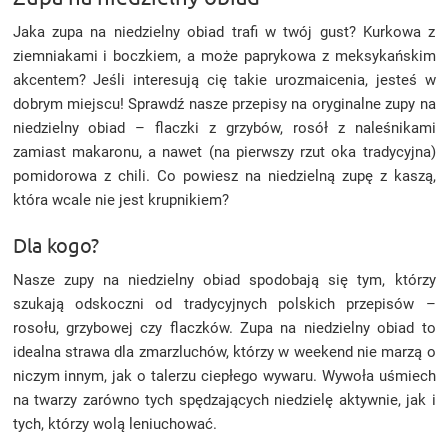
Jaka zupa na niedzielny obiad trafi w twój gust? Kurkowa z
ziemniakami i boczkiem, a może paprykowa z meksykańskim
akcentem? Jeśli interesują cię takie urozmaicenia, jesteś w
dobrym miejscu! Sprawdź nasze przepisy na oryginalne zupy na
niedzielny obiad – flaczki z grzybów, rosół z naleśnikami
zamiast makaronu, a nawet (na pierwszy rzut oka tradycyjna)
pomidorowa z chili. Co powiesz na niedzielną zupę z kaszą,
która wcale nie jest krupnikiem?
Dla kogo?
Nasze zupy na niedzielny obiad spodobają się tym, którzy
szukają odskoczni od tradycyjnych polskich przepisów –
rosołu, grzybowej czy flaczków. Zupa na niedzielny obiad to
idealna strawa dla zmarzluchów, którzy w weekend nie marzą o
niczym innym, jak o talerzu ciepłego wywaru. Wywoła uśmiech
na twarzy zarówno tych spędzających niedzielę aktywnie, jak i
tych, którzy wolą leniuchować.