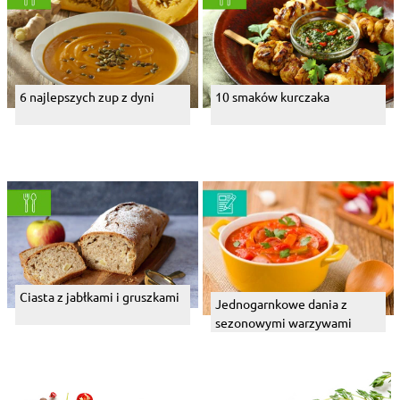
6 najlepszych zup z dyni
10 smaków kurczaka
Ciasta z jabłkami i gruszkami
Jednogarnkowe dania z
sezonowymi warzywami