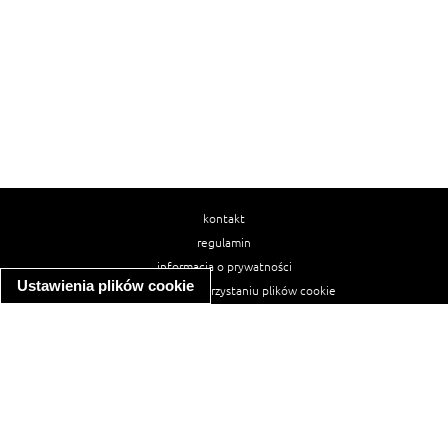
kontakt
regulamin
informacja o prywatności
Ustawienia plików cookie
informacja o wykorzystaniu plików cookie
ułatwienia dostępu
Najpopularniejsze przepisy
spaghetti bolognese
makaron z kurczakiem w sosie śmietanowym
kanapka z indykiem