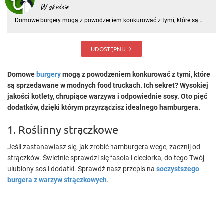
W skrócie:
Domowe burgery mogą z powodzeniem konkurować z tymi, które są
sprzedawane w modnych food truckach. Ich sekret? Wysokiej jakości
kotlety, chrupiące warzywa i odpowiednie sosy. Oto pięć dodatków,
dzięki którym przyrządzisz idealnego hamburgera
UDOSTĘPNIJ
Domowe
burgery
mogą z powodzeniem konkurować z tymi, które
są sprzedawane w modnych food truckach. Ich sekret? Wysokiej
jakości kotlety, chrupiące warzywa i odpowiednie sosy. Oto pięć
dodatków, dzięki którym przyrządzisz idealnego hamburgera.
1. Roślinny strączkowe
Jeśli zastanawiasz się, jak zrobić hamburgera wege, zacznij od
strączków. Świetnie sprawdzi się fasola i cieciorka, do tego Twój
ulubiony sos i dodatki. Sprawdź nasz przepis na
soczystszego
burgera z warzyw strączkowych
.