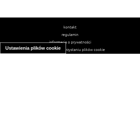
kontakt
regulamin
informacja o prywatności
Ustawienia plików cookie
informacja o wykorzystaniu plików cookie
ułatwienia dostępu
Najpopularniejsze przepisy
spaghetti bolognese
makaron z kurczakiem w sosie śmietanowym
kanapka z indykiem
ratatouille
lahmacun
mac and cheese
zupa minestrone