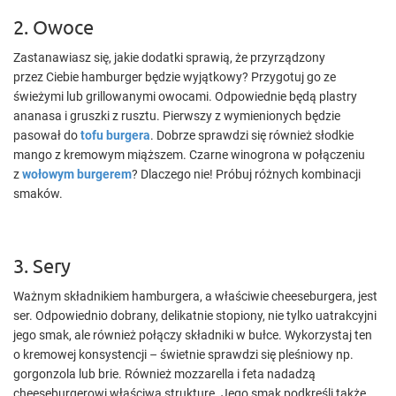
2. Owoce
Zastanawiasz się, jakie dodatki sprawią, że przyrządzony
przez Ciebie hamburger będzie wyjątkowy? Przygotuj go ze
świeżymi lub grillowanymi owocami. Odpowiednie będą plastry
ananasa i gruszki z rusztu. Pierwszy z wymienionych będzie
pasował do
tofu burgera
. Dobrze sprawdzi się również słodkie
mango z kremowym miąższem. Czarne winogrona w połączeniu
z
wołowym burgerem
? Dlaczego nie! Próbuj różnych kombinacji
smaków.
3. Sery
Ważnym składnikiem hamburgera, a właściwie cheeseburgera, jest
ser. Odpowiednio dobrany, delikatnie stopiony, nie tylko uatrakcyjni
jego smak, ale również połączy składniki w bułce. Wykorzystaj ten
o kremowej konsystencji – świetnie sprawdzi się pleśniowy np.
gorgonzola lub brie. Również mozzarella i feta nadadzą
cheeseburgerowi właściwą strukturę. Jego smak podkreśli także