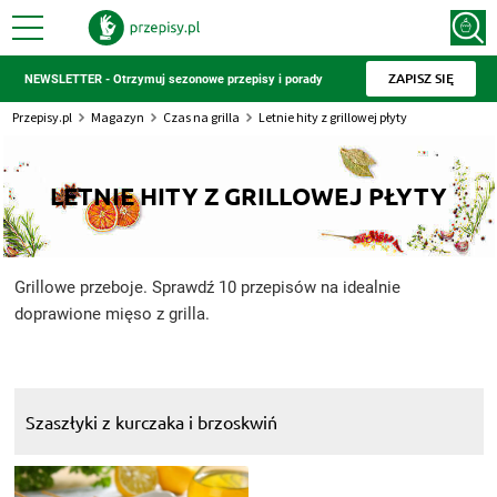
ZAPISZ SIĘ
NEWSLETTER - Otrzymuj sezonowe przepisy i porady
Przepisy.pl
Magazyn
Czas na grilla
Letnie hity z grillowej płyty
LETNIE HITY Z GRILLOWEJ PŁYTY
Grillowe przeboje. Sprawdź 10 przepisów na idealnie
doprawione mięso z grilla.
Szaszłyki z kurczaka i brzoskwiń