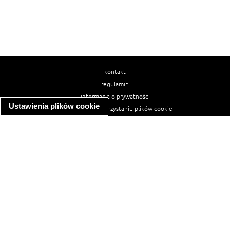
kontakt
regulamin
informacja o prywatności
Ustawienia plików cookie
informacja o wykorzystaniu plików cookie
ułatwienia dostępu
Najpopularniejsze przepisy
spaghetti bolognese
makaron z kurczakiem w sosie śmietanowym
kanapka z indykiem
ratatouille
lahmacun