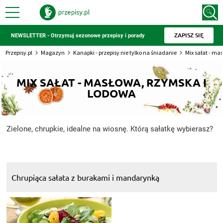
ZAPISZ SIĘ
NEWSLETTER - Otrzymuj sezonowe przepisy i porady
Przepisy.pl
Magazyn
Kanapki - przepisy nie tylko na śniadanie
Mix sałat - ma
MIX SAŁAT - MASŁOWA, RZYMSKA I
LODOWA
Zielone, chrupkie, idealne na wiosnę. Którą sałatkę wybierasz?
Chrupiąca sałata z burakami i mandarynką