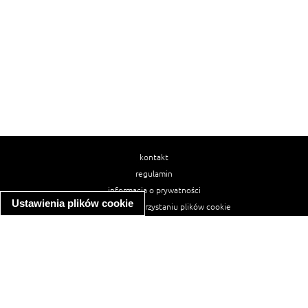
kontakt
regulamin
informacja o prywatności
Ustawienia plików cookie
informacja o wykorzystaniu plików cookie
ułatwienia dostępu
Najpopularniejsze przepisy
spaghetti bolognese
makaron z kurczakiem w sosie śmietanowym