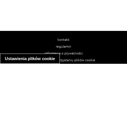
kontakt
regulamin
informacja o prywatności
Ustawienia plików cookie
informacja o wykorzystaniu plików cookie
ułatwienia dostępu
Najpopularniejsze przepisy
spaghetti bolognese
makaron z kurczakiem w sosie śmietanowym
kanapka z indykiem
ratatouille
lahmacun