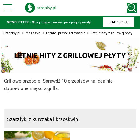
ZAPISZ SIĘ
NEWSLETTER - Otrzymuj sezonowe przepisy i porady
Przepisy.pl
Magazyn
Letnie i proste gotowanie
Letnie hity z grillowej płyty
LETNIE HITY Z GRILLOWEJ PŁYTY
Grillowe przeboje. Sprawdź 10 przepisów na idealnie
doprawione mięso z grilla.
Szaszłyki z kurczaka i brzoskwiń