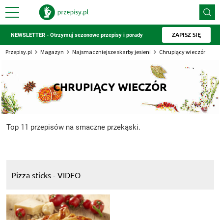
ZAPISZ SIĘ
NEWSLETTER - Otrzymuj sezonowe przepisy i porady
Przepisy.pl
Magazyn
Najsmaczniejsze skarby jesieni
Chrupiący wieczór
CHRUPIĄCY WIECZÓR
Top 11 przepisów na smaczne przekąski.
Pizza sticks - VIDEO