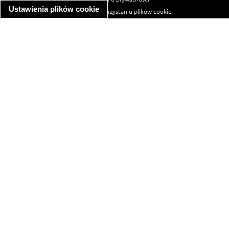
Ustawienia plików cookie
informacja o wykorzystaniu plików cookie
ułatwienia dostępu
Najpopularniejsze przepisy
spaghetti bolognese
makaron z kurczakiem w sosie śmietanowym
kanapka z indykiem
ratatouille
lahmacun
mac and cheese
zupa minestrone
cannelloni ze szpinakiem i ricottą
spaghetti przepisy
makaron z kurczakiem
tagliatelle z kurczakiem
hot dog