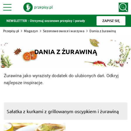
ZAPISZ SIĘ
NEWSLETTER - Otrzymuj sezonowe przepisy i porady
Przepisy.pl
Magazyn
Sezonowe owoce i warzywa
Dania z żurawiną
DANIA Z ŻURAWINĄ
Żurawina jako wyrazisty dodatek do ulubionych dań. Odkryj
najlepsze inspiracje.
Sałatka z kurkami z grillowanym oscypkiem i żurawiną