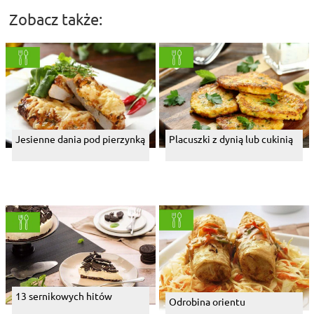
Zobacz także:
Jesienne dania pod pierzynką
Placuszki z dynią lub cukinią
13 sernikowych hitów
Odrobina orientu