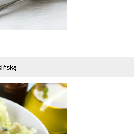
kińską