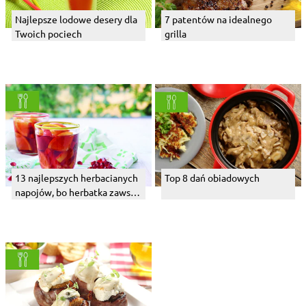
Najlepsze lodowe desery dla
7 patentów na idealnego
Twoich pociech
grilla
13 najlepszych herbacianych
Top 8 dań obiadowych
napojów, bo herbatka zawsze
dobra jest