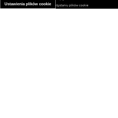
Ustawienia plików cookie
informacja o wykorzystaniu plików cookie
ułatwienia dostępu
Najpopularniejsze przepisy
spaghetti bolognese
makaron z kurczakiem w sosie śmietanowym
kanapka z indykiem
ratatouille
lahmacun
mac and cheese
zupa minestrone
cannelloni ze szpinakiem i ricottą
spaghetti przepisy
makaron z kurczakiem
tagliatelle z kurczakiem
hot dog