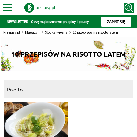
ZAPISZ SIĘ
NEWSLETTER - Otrzymuj sezonowe przepisy i porady
Przepisy.pl
Magazyn
Słodka wiosna
10 przepisów na risotto latem
10 PRZEPISÓW NA RISOTTO LATEM
Risotto