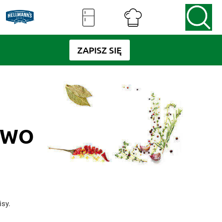
ZAPISZ SIĘ
TWO
sy.