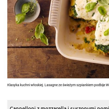
Klasyka kuchni włoskiej. Lasagne ze świeżym szpiankiem podbije W
Cannelloni z mozzarellą i suszonymi pom