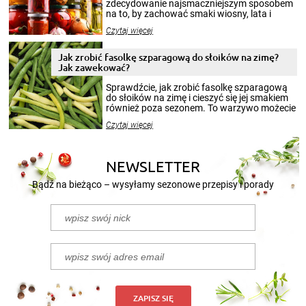
zdecydowanie najsmaczniejszym sposobem
na to, by zachować smaki wiosny, lata i
jesieni na dłużej. Można robić setki zdjęć
Czytaj więcej
krajobrazów, by cieszyć nimi oko w sezonie
zimowym, ale to smaczny posiłek pozwoli w
pełni poczuć atmosferę cieplejszych
Jak zrobić fasolkę szparagową do słoików na zimę?
miesięcy. Przygotowanie słoików ze
Jak zawekować?
smakowitą zawartością musi obejmować
patenty, które pozwolą zachować świeżość
Sprawdźcie, jak zrobić fasolkę szparagową
przetworów.
do słoików na zimę i cieszyć się jej smakiem
również poza sezonem. To warzywo możecie
wekować na wiele sposobów. Wykorzystajcie
Czytaj więcej
nasze propozycje!
NEWSLETTER
Bądź na bieżąco – wysyłamy sezonowe przepisy i porady
ZAPISZ SIĘ