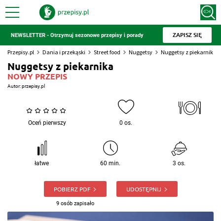
ZAPISZ SIĘ
NEWSLETTER - Otrzymuj sezonowe przepisy i porady
Przepisy.pl
Dania i przekąski
Street food
Nuggetsy
Nuggetsy z piekarnika
Nuggetsy z piekarnika
NOWY PRZEPIS
Autor:
przepisy.pl
Oceń pierwszy
0 os.
łatwe
60 min.
3 os.
POBIERZ PDF
UDOSTĘPNIJ
9 osób zapisało