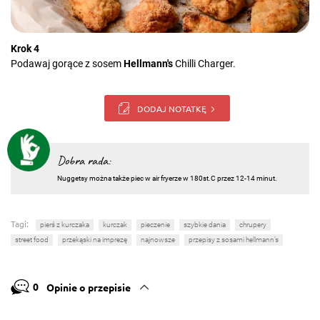
Krok 4
Podawaj gorące z sosem
Hellmann's
Chilli Charger.
DODAJ NOTATKĘ
Dobra rada:
Nuggetsy można także piec w air fryerze w 180st.C przez 12-14
minut.
Tagi:
pierś z kurczaka
kurczak
pieczenie
szybkie dania
chrupery
street food
przekąski na imprezę
najnowsze
przepisy z sosami hellmann’s
0
Opinie o przepisie