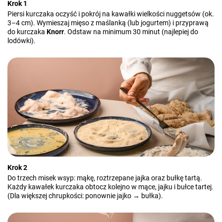
Krok 1
Piersi kurczaka oczyść i pokrój na kawałki wielkości nuggetsów (ok.
3–4 cm). Wymieszaj mięso z maślanką (lub jogurtem) i przyprawą
do kurczaka
Knorr
. Odstaw na minimum 30 minut (najlepiej do
lodówki).
Krok 2
Do trzech misek wsyp: mąkę, roztrzepane jajka oraz bułkę tartą.
Każdy kawałek kurczaka obtocz kolejno w mące, jajku i bułce tartej.
(Dla większej chrupkości: ponownie jajko → bułka).