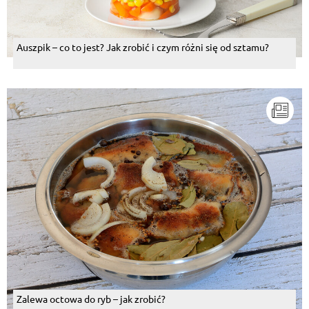
Auszpik – co to jest? Jak zrobić i czym różni się od sztamu?
Zalewa octowa do ryb – jak zrobić?