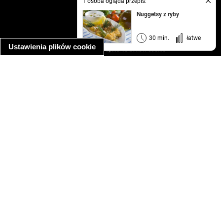
1 osoba ogląda przepis:
kontakt
Nuggetsy z ryby
regulamin
informacja o prywatności
30 min.
łatwe
Ustawienia plików cookie
informacja o wykorzystaniu plików cookie
ułatwienia dostępu
Najpopularniejsze przepisy
spaghetti bolognese
makaron z kurczakiem w sosie śmietanowym
kanapka z indykiem
ratatouille
lahmacun
mac and cheese
zupa minestrone
cannelloni ze szpinakiem i ricottą
spaghetti przepisy