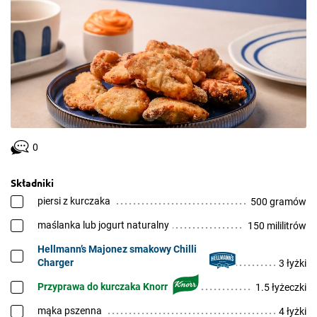
0
Składniki
piersi z kurczaka
500 gramów
maślanka lub jogurt naturalny
150 mililitrów
Hellmann’s Majonez smakowy Chilli
Charger
3 łyżki
Przyprawa do kurczaka Knorr
1.5 łyżeczki
mąka pszenna
4 łyżki