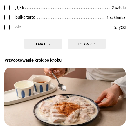
jajka
2 sztuki
bułka tarta
1 szklanka
olej
2 łyżki
EMAIL
LISTONIC
Przygotowanie krok po kroku