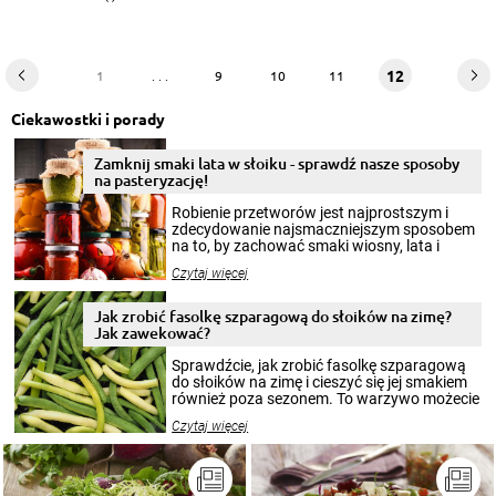
12
1
. . .
9
10
11
Ciekawostki i porady
Zamknij smaki lata w słoiku - sprawdź nasze sposoby
na pasteryzację!
Robienie przetworów jest najprostszym i
zdecydowanie najsmaczniejszym sposobem
na to, by zachować smaki wiosny, lata i
jesieni na dłużej. Można robić setki zdjęć
Czytaj więcej
krajobrazów, by cieszyć nimi oko w sezonie
zimowym, ale to smaczny posiłek pozwoli w
pełni poczuć atmosferę cieplejszych
Jak zrobić fasolkę szparagową do słoików na zimę?
miesięcy. Przygotowanie słoików ze
Jak zawekować?
smakowitą zawartością musi obejmować
patenty, które pozwolą zachować świeżość
Sprawdźcie, jak zrobić fasolkę szparagową
przetworów.
do słoików na zimę i cieszyć się jej smakiem
również poza sezonem. To warzywo możecie
wekować na wiele sposobów. Wykorzystajcie
Czytaj więcej
nasze propozycje!