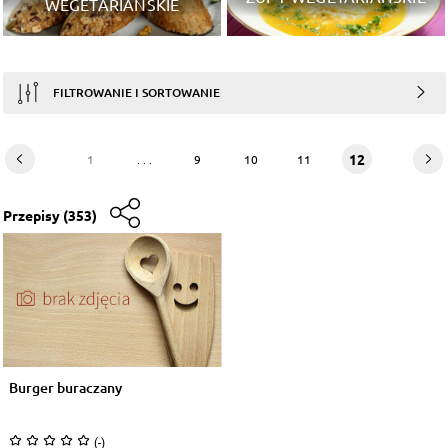
WEGETARIAŃSKIE
FILTROWANIE I SORTOWANIE
12
1
. . .
9
10
11
Przepisy
(353)
Burger buraczany
(-)