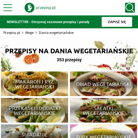
ZAPISZ SIĘ
NEWSLETTER - Otrzymuj sezonowe przepisy i porady
Przepisy.pl
Wege
Dania wegetariańskie
PRZEPISY NA DANIA WEGETARIAŃSKIE
353 przepisy
MAKARON I RYŻ
OBIAD WEGETARIAŃSKI
WEGETARIAŃSKI
PRZEKĄSKI I DODATKI
SAŁATKI
WEGETARIAŃSKIE
WEGETARIAŃSKIE
ŚNIADANIE
ZUPY WEGETARIAŃSKIE