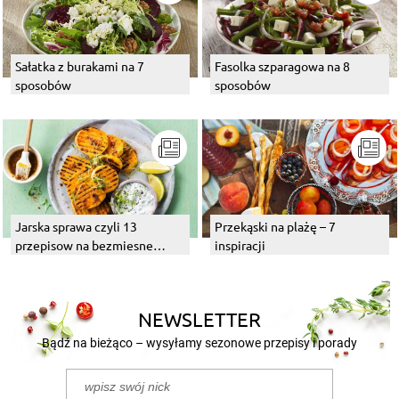
Sałatka z burakami na 7
Fasolka szparagowa na 8
sposobów
sposobów
Jarska sprawa czyli 13
Przekąski na plażę – 7
przepisow na bezmiesne
inspiracji
dania z grilla
NEWSLETTER
Bądź na bieżąco – wysyłamy sezonowe przepisy i porady