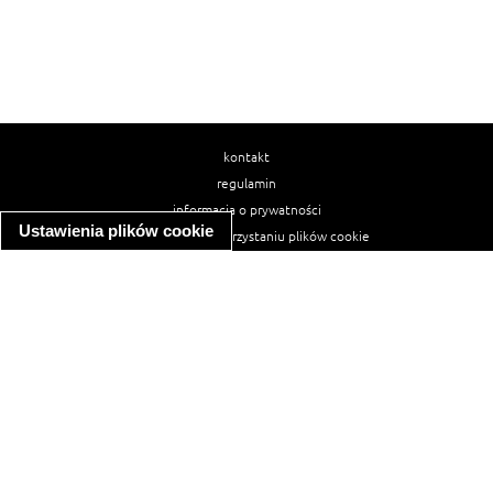
kontakt
regulamin
informacja o prywatności
Ustawienia plików cookie
informacja o wykorzystaniu plików cookie
ułatwienia dostępu
Najpopularniejsze przepisy
spaghetti bolognese
makaron z kurczakiem w sosie śmietanowym
kanapka z indykiem
ratatouille
lahmacun