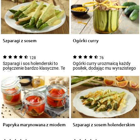
Szparagi z sosem
Ogórki curry
128
76
Szparagi i sos holenderski to
Ogórki curry urozmaicą każdy
połączenie bardzo klasyczne. Te
posiłek, dodając mu wyrazistego
delikatne warzywa nie wymagają
smaku. Choć zwyczaj
wiel...
przygotowywania...
Papryka marynowana z miodem
Szparagi z sosem holenderskim