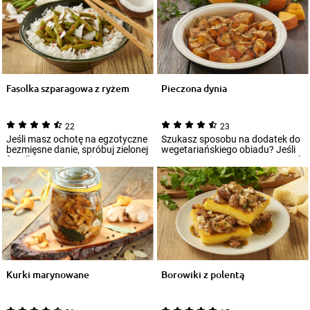
Fasolka szparagowa z ryżem
Pieczona dynia
22
23
Jeśli masz ochotę na egzotyczne
Szukasz sposobu na dodatek do
bezmięsne danie, spróbuj zielonej
wegetariańskiego obiadu? Jeśli
fasolki szparagowej w
zastanawiasz się, czym zastąpić
orientaln...
kasz...
Kurki marynowane
Borowiki z polentą