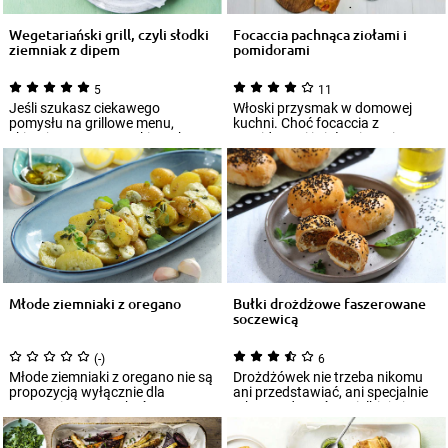
Wegetariański grill, czyli słodki
Focaccia pachnąca ziołami i
ziemniak z dipem
pomidorami
5
11
Jeśli szukasz ciekawego
Włoski przysmak w domowej
pomysłu na grillowe menu,
kuchni. Choć focaccia z
skieruj swą uwagę w kierunku
pomidorami i ziołami na pierwszy
dań roślinnych. Bę...
rzut oka przyp...
Młode ziemniaki z oregano
Bułki drożdżowe faszerowane
soczewicą
(-)
6
Młode ziemniaki z oregano nie są
Drożdżówek nie trzeba nikomu
propozycją wyłącznie dla
ani przedstawiać, ani specjalnie
wegetarian! Mogą być
rekomendować. Uwielbiają je
samodzielnym danie...
wszyscy...