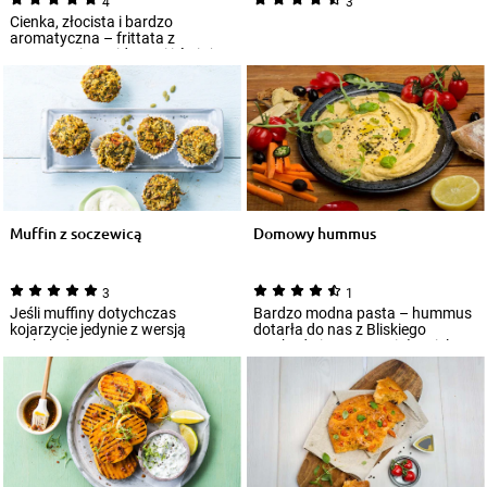
4
3
Cienka, złocista i bardzo
aromatyczna – frittata z
suszonymi pomidorami i świeżą
rukolą to przepy...
Muffin z soczewicą
Domowy hummus
3
1
Jeśli muffiny dotychczas
Bardzo modna pasta – hummus
kojarzycie jedynie z wersją
dotarła do nas z Bliskiego
czekoladową, czas na
Wschodu i przypomniała wielu
prawdziwą kuchenną rewo...
smakoszom o p...