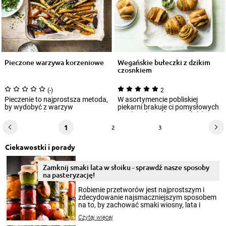
Pieczone warzywa korzeniowe
Wegańskie bułeczki z dzikim
czosnkiem
(-)
2
Pieczenie to najprostsza metoda,
W asortymencie pobliskiej
by wydobyć z warzyw
piekarni brakuje ci pomysłowych
niepowtarzalny aromat. Z
przekąsek na słono? Wśród
odrobiną ziół i prz...
jagodzianek i...
1
2
3
Ciekawostki i porady
Zamknij smaki lata w słoiku - sprawdź nasze sposoby
na pasteryzację!
Robienie przetworów jest najprostszym i
zdecydowanie najsmaczniejszym sposobem
na to, by zachować smaki wiosny, lata i
jesieni na dłużej. Można robić setki zdjęć
Czytaj więcej
krajobrazów, by cieszyć nimi oko w sezonie