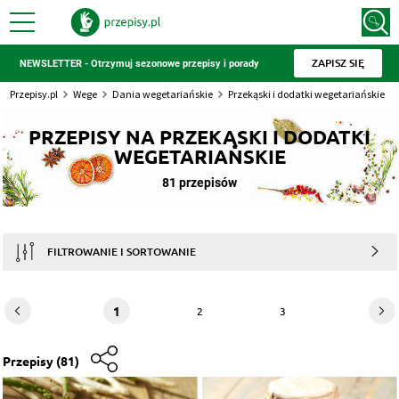
ZAPISZ SIĘ
NEWSLETTER - Otrzymuj sezonowe przepisy i porady
Przepisy.pl
Wege
Dania wegetariańskie
Przekąski i dodatki wegetariańskie
PRZEPISY NA PRZEKĄSKI I DODATKI
WEGETARIAŃSKIE
81 przepisów
FILTROWANIE I SORTOWANIE
1
2
3
Przepisy
(81)