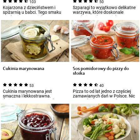
103
50
Kojarzona z dzieciństwem i
Szparagi to wyjątkowo delikatne
spiżarnią u babci. Tego smaku
warzywa, które doskonale
nie da się zapomnieć! Pora go
smakują podawane jako
sobie odśw...
samodzielne danie...
Cukinia marynowana
Sos pomidorowy do pizzy do
słoika
53
40
Cukinia marynowana jest
Pizza to od lat jedno z częściej
smaczna i lekkostrawna.
zamawianych dań w Polsce. Nic
Świeżym warzywem zajadamy
w tym dziwnego – trudno jej się
się przez całe lato ora...
op...