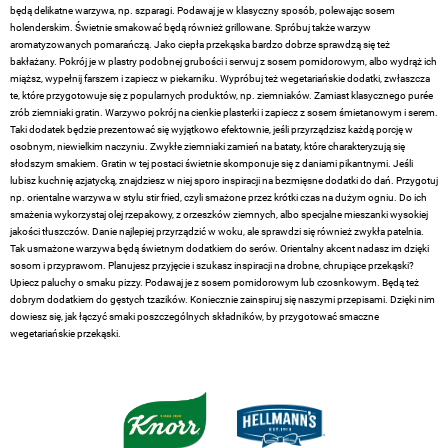
będą delikatne warzywa, np. szparagi. Podawaj je w klasyczny sposób, polewając sosem
holenderskim. Świetnie smakować będą również grillowane. Spróbuj także warzyw
aromatyzowanych pomarańczą. Jako ciepła przekąska bardzo dobrze sprawdzą się też
bakłażany. Pokrój je w plastry podobnej grubości i serwuj z sosem pomidorowym, albo wydrąż ich
miąższ, wypełnij farszem i zapiecz w piekarniku. Wypróbuj też wegetariańskie dodatki, zwłaszcza
te, które przygotowuje się z popularnych produktów, np. ziemniaków. Zamiast klasycznego purée
zrób ziemniaki gratin. Warzywo pokrój na cienkie plasterki i zapiecz z sosem śmietanowym i serem.
Taki dodatek będzie prezentować się wyjątkowo efektownie, jeśli przyrządzisz każdą porcję w
osobnym, niewielkim naczyniu. Zwykłe ziemniaki zamień na bataty, które charakteryzują się
słodszym smakiem. Gratin w tej postaci świetnie skomponuje się z daniami pikantnymi. Jeśli
lubisz kuchnię azjatycką, znajdziesz w niej sporo inspiracji na bezmięsne dodatki do dań. Przygotuj
np. orientalne warzywa w stylu stir fried, czyli smażone przez krótki czas na dużym ogniu. Do ich
smażenia wykorzystaj olej rzepakowy, z orzeszków ziemnych, albo specjalne mieszanki wysokiej
jakości tłuszczów. Danie najlepiej przyrządzić w woku, ale sprawdzi się również zwykła patelnia.
Tak usmażone warzywa będą świetnym dodatkiem do serów. Orientalny akcent nadasz im dzięki
sosom i przyprawom. Planujesz przyjęcie i szukasz inspiracji na drobne, chrupiące przekąski?
Upiecz paluchy o smaku pizzy. Podawaj je z sosem pomidorowym lub czosnkowym. Będą też
dobrym dodatkiem do gęstych tzazików. Koniecznie zainspiruj się naszymi przepisami. Dzięki nim
dowiesz się, jak łączyć smaki poszczególnych składników, by przygotować smaczne
wegetariańskie przekąski.