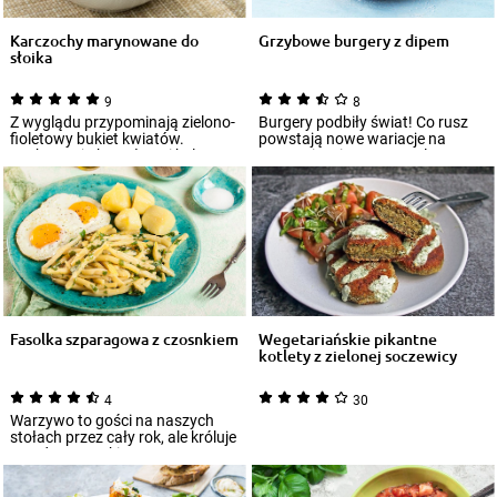
Karczochy marynowane do
Grzybowe burgery z dipem
słoika
9
8
Z wyglądu przypominają zielono-
Burgery podbiły świat! Co rusz
fioletowy bukiet kwiatów.
powstają nowe wariacje na
Zachwycają kształtem i kolorem.
urozmaicenie tego popularnego
Znane ni...
specjału...
Fasolka szparagowa z czosnkiem
Wegetariańskie pikantne
kotlety z zielonej soczewicy
4
30
Warzywo to gości na naszych
stołach przez cały rok, ale króluje
przede wszystkim w porze
letniej...