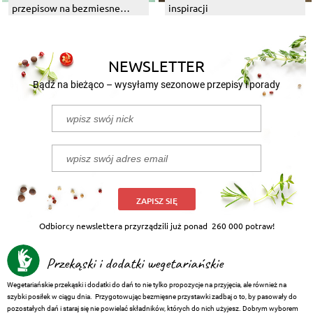
przepisow na bezmiesne
inspiracji
dania z grilla
NEWSLETTER
Bądź na bieżąco – wysyłamy sezonowe przepisy i porady
ZAPISZ SIĘ
Odbiorcy newslettera przyrządzili już ponad
260 000 potraw!
Przekąski i dodatki wegetariańskie
Wegetariańskie przekąski i dodatki do dań to nie tylko propozycje na przyjęcia, ale również na
szybki posiłek w ciągu dnia. Przygotowując bezmięsne przystawki zadbaj o to, by pasowały do
pozostałych dań i staraj się nie powielać składników, których do nich użyjesz. Dobrym wyborem