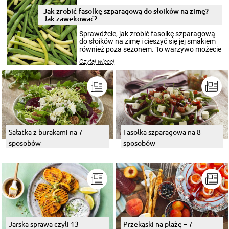
zimowym, ale to smaczny posiłek pozwoli w
pełni poczuć atmosferę cieplejszych
Jak zrobić fasolkę szparagową do słoików na zimę?
miesięcy. Przygotowanie słoików ze
Jak zawekować?
smakowitą zawartością musi obejmować
patenty, które pozwolą zachować świeżość
Sprawdźcie, jak zrobić fasolkę szparagową
przetworów.
do słoików na zimę i cieszyć się jej smakiem
również poza sezonem. To warzywo możecie
wekować na wiele sposobów. Wykorzystajcie
Czytaj więcej
nasze propozycje!
Sałatka z burakami na 7
Fasolka szparagowa na 8
sposobów
sposobów
Jarska sprawa czyli 13
Przekąski na plażę – 7