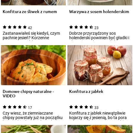
Konfitura ze śliwek z rumem
Warzywa z sosem holenderskim
42
23
Zastanawiałeś się kiedyś, czym
Dobrze przyrządzony sos
pachnie jesień? Korzenne
holenderski powinien być gładki i
przyprawy, miód, napar z
aksamitny. Aby go zrobić,
ziołowych herbat...
potrzebujesz...
Domowe chipsy naturalne -
Konfitura z jabłek
VIDEO
17
33
Czy wiesz, że ziemniaczane
Konfitura z jabłek niewątpliwie
chipsy powstały już na początku
kojarzy się z jesienią, bo ta pora
lat 30. ubiegłego wieku? Ich
roku to najlepszy czas na robi...
ojczyzną...