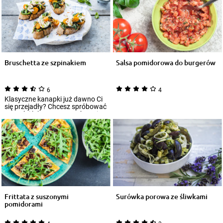
Bruschetta ze szpinakiem
Salsa pomidorowa do burgerów
6
4
Klasyczne kanapki już dawno Ci
się przejadły? Chcesz spróbować
nowości lub zaserwować swoim
znajo...
Frittata z suszonymi
Surówka porowa ze śliwkami
pomidorami