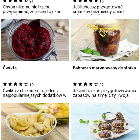
21
15
Chyba nikomu nie trzeba
Jeśli chcesz przygotować
przypominać, że jesień to czas
smaczny bezmięsny obiad,
grzybobrania. Spacer po lesie z
odpowiedni dla Twojej
wiklinowym...
wegetariańskiej diety, te...
Ćwikła
Bakłażan marynowany do słoika
10
32
Ćwikła z chrzanem to jeden z
Jesień to czas przygotowywania
najpopularniejszych dodatków w
zapasów na zimę. Czy Twoja
kuchni polskiej. Ostra, a zarazem
spiżarnia co roku wygląda tak
lek...
samo? Cza...