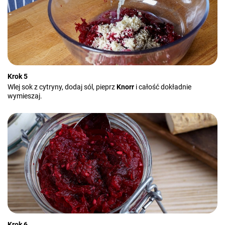
Krok 5
Wlej sok z cytryny, dodaj sól, pieprz
Knorr
i całość dokładnie
wymieszaj.
Krok 6