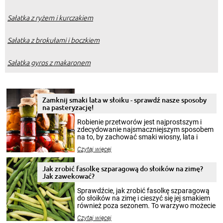
Sałatka z ryżem i kurczakiem
Sałatka z brokułami i boczkiem
Sałatka gyros z makaronem
Zamknij smaki lata w słoiku - sprawdź nasze sposoby
na pasteryzację!
Robienie przetworów jest najprostszym i
zdecydowanie najsmaczniejszym sposobem
na to, by zachować smaki wiosny, lata i
jesieni na dłużej. Można robić setki zdjęć
Czytaj więcej
krajobrazów, by cieszyć nimi oko w sezonie
zimowym, ale to smaczny posiłek pozwoli w
pełni poczuć atmosferę cieplejszych
Jak zrobić fasolkę szparagową do słoików na zimę?
miesięcy. Przygotowanie słoików ze
Jak zawekować?
smakowitą zawartością musi obejmować
patenty, które pozwolą zachować świeżość
Sprawdźcie, jak zrobić fasolkę szparagową
przetworów.
do słoików na zimę i cieszyć się jej smakiem
również poza sezonem. To warzywo możecie
wekować na wiele sposobów. Wykorzystajcie
Czytaj więcej
nasze propozycje!