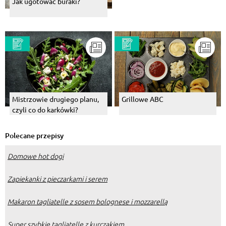
Jak ugotować buraki?
Mistrzowie drugiego planu,
Grillowe ABC
czyli co do karkówki?
Polecane przepisy
Domowe hot dogi
Zapiekanki z pieczarkami i serem
Makaron tagliatelle z sosem bolognese i mozzarellą
Super szybkie tagliatelle z kurczakiem