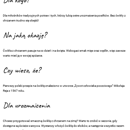
Dla kogo?
Dla miłośników tradycyjnych potraw i tych, którzy lubią ostre urozmaicenia posiłków. Bez ćwikły z
chrzanem trudno się obejść!
Na jaką okazję?
Ćwikła z chrzanem pasuje na co dzień i na święta. Wzbogaci smak mięs oraz wędlin, więc zawsze
warto mieć ją w swojej spiżarce.
Czy wiesz, że?
Pierwszy polski przepis na ćwikłę znaleziono w utworze „Żywot człowieka poczciwego” Mikołaja
Reja z 1567 roku.
Dla urozmaicenia
Chcesz przygotować smaczną ćwikłę z chrzanem na zimę? Warto to zrobić w sezonie, gdy
dostępne są świeże warzywa. Wystarczy włożyć ćwikłę do słoików, a następnie wszystko razem