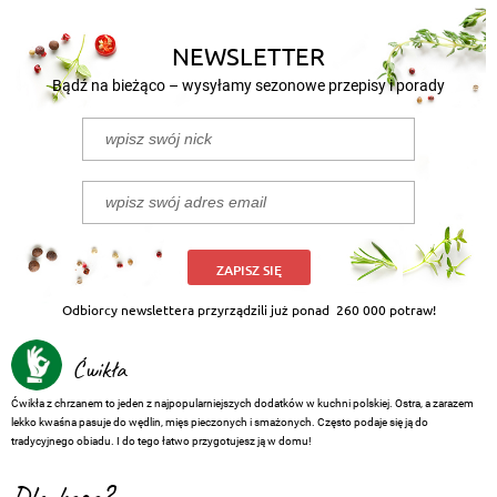
NEWSLETTER
Bądź na bieżąco – wysyłamy sezonowe przepisy i porady
ZAPISZ SIĘ
Odbiorcy newslettera przyrządzili już ponad
260 000 potraw!
Ćwikła
Ćwikła z chrzanem to jeden z najpopularniejszych dodatków w kuchni polskiej. Ostra, a zarazem
lekko kwaśna pasuje do wędlin, mięs pieczonych i smażonych. Często podaje się ją do
tradycyjnego obiadu. I do tego łatwo przygotujesz ją w domu!