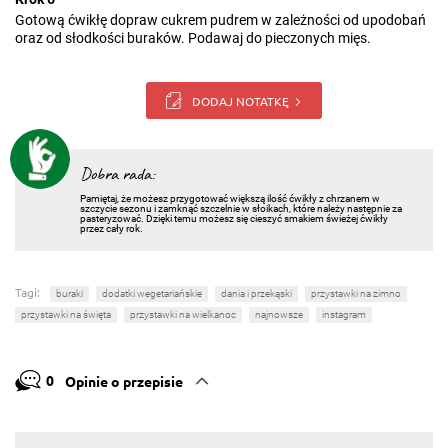
Gotową ćwikłę dopraw cukrem pudrem w zależności od upodobań
oraz od słodkości buraków. Podawaj do pieczonych mięs.
DODAJ NOTATKĘ
Dobra rada:
Pamiętaj, że możesz przygotować większą ilość ćwikły z chrzanem w
szczycie sezonu i zamknąć szczelnie w słoikach, które należy następnie za
pasteryzować. Dzięki temu możesz się cieszyć smakiem świeżej ćwikły
przez cały rok.
Tagi:
buraki
dodatki wegetariańskie
dania i przekąski
przystawki na zimno
przystawki na święta
przystawki na wielkanoc
najnowsze
instagram
0
Opinie o przepisie