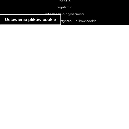
kontakt
regulamin
informacja o prywatności
Ustawienia plików cookie
informacja o wykorzystaniu plików cookie
ułatwienia dostępu
Najpopularniejsze przepisy
spaghetti bolognese
makaron z kurczakiem w sosie śmietanowym
kanapka z indykiem
ratatouille
lahmacun
mac and cheese
zupa minestrone
cannelloni ze szpinakiem i ricottą
spaghetti przepisy
makaron z kurczakiem