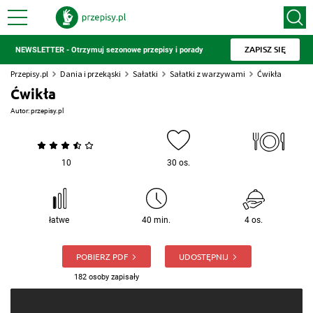
ZAPISZ SIĘ
NEWSLETTER - Otrzymuj sezonowe przepisy i porady
Przepisy.pl
Dania i przekąski
Sałatki
Sałatki z warzywami
Ćwikła
Ćwikła
Autor:
przepisy.pl
10
30 os.
łatwe
40 min.
4 os.
POBIERZ PDF
UDOSTĘPNIJ
182 osoby zapisały