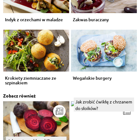
Indyk z orzechami w maladze
Zakwas buraczany
Krokiety ziemniaczane ze
Wegańskie burgery
szpinakiem
Zobacz również
Jak zrobić ćwikłę z chrzanem
do słoików?