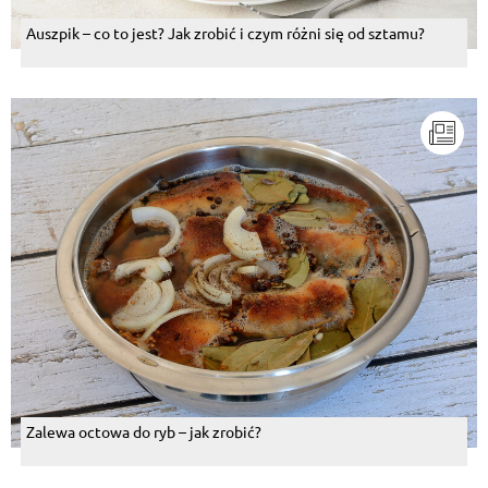
Auszpik – co to jest? Jak zrobić i czym różni się od sztamu?
Zalewa octowa do ryb – jak zrobić?