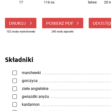
17
116 os.
łatwe
20 m
DRUKUJ
POBIERZ PDF
UDOSTĘ
102 osoby wydrukowały
240 osób zapisało
Składniki
marchewki
gorczyca
ziele angielskie
gwiazdki anyżu
kardamon