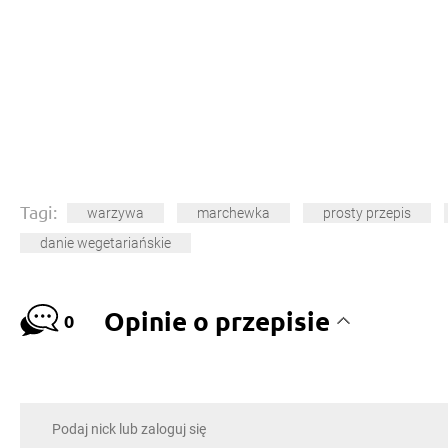
Tagi:
warzywa
marchewka
prosty przepis
danie wegetariańskie
Opinie o przepisie
0