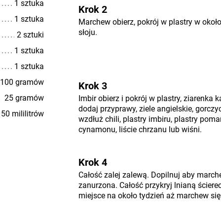
1 sztuka
Krok 2
1 sztuka
Marchew obierz, pokrój w plastry w okoł
słoju.
2 sztuki
1 sztuka
1 sztuka
100 gramów
Krok 3
25 gramów
Imbir obierz i pokrój w plastry, ziarenka
dodaj przyprawy, ziele angielskie, gorczy
50 mililitrów
wzdłuż chili, plastry imbiru, plastry pom
cynamonu, liście chrzanu lub wiśni.
Krok 4
Całość zalej zalewą. Dopilnuj aby march
zanurzona. Całość przykryj lnianą ściere
miejsce na około tydzień aż marchew się