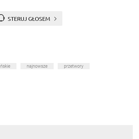
STERUJ GŁOSEM
ańskie
najnowsze
przetwory