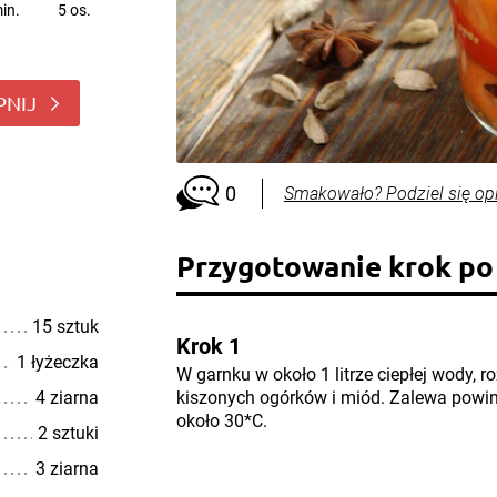
in.
5 os.
PNIJ
0
Smakowało? Podziel się op
Przygotowanie krok po
15 sztuk
Krok 1
1 łyżeczka
W garnku w około 1 litrze ciepłej wody, r
4 ziarna
kiszonych ogórków i miód. Zalewa powin
około 30*C.
2 sztuki
3 ziarna