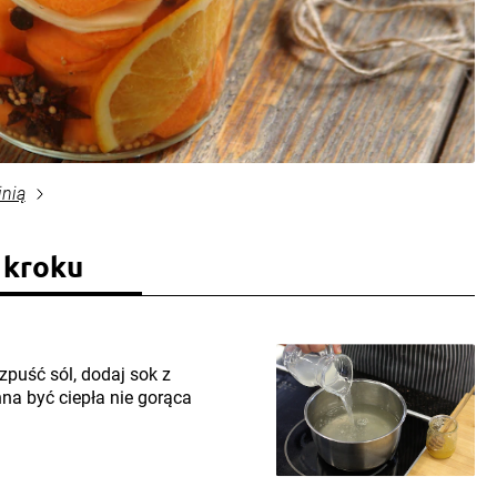
inią
 kroku
ozpuść sól, dodaj sok z
na być ciepła nie gorąca