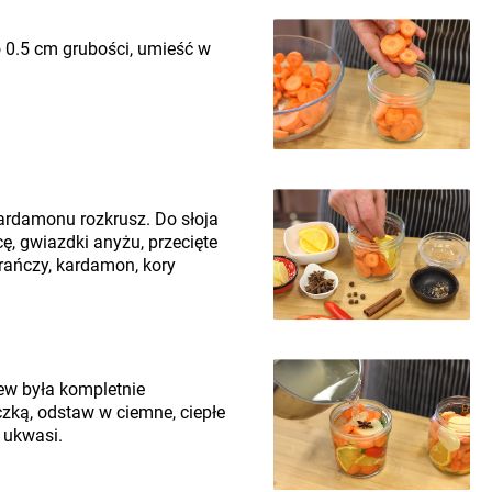
o 0.5 cm grubości, umieść w
 kardamonu rozkrusz. Do słoja
cę, gwiazdki anyżu, przecięte
arańczy, kardamon, kory
ew była kompletnie
czką, odstaw w ciemne, ciepłe
 ukwasi.