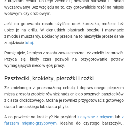
z krążkami cebuli. Do tego ziemniaki, dowolna surówka i... obiad
wyczarowany! Bez względu na to, czy gotowaliście rosół na mięsie
wołowym, czy drobiowym.
Jeśli do gotowania rosołu użyliście udek kurczaka, możecie też
upiec je na grillu. W cieniutkich plastrach boczku i marynacie
z miodu i musztardy. Dokładny przepis na to niezwykle proste danie
znajdziecie
tutaj
.
Pamiętajcie, że mięso z rosołu zawsze można też zmielić i zamrozić.
Przyda się, kiedy czas pozwoli na przygotowanie potraw
wymagających nieco więcej pracy.
Paszteciki, krokiety, pierożki i rożki
Ze zmielonego z przesmażoną cebulą i doprawionego pieprzem
mięsa z rosołu zrobicie również nadzienie do pysznych pasztecików
z ciasta drożdżowego. Można je również przygotować z gotowego
ciasta francuskiego lub ciasta phylo.
A co powiecie na krokiety? Na przykład
klasyczne z mięsem
lub
z
farszem mięsno-grzybowym
, idealne do czystego barszczyku.