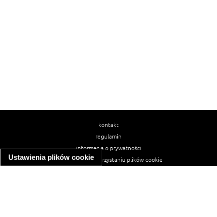
kontakt
regulamin
informacja o prywatności
Ustawienia plików cookie
informacja o wykorzystaniu plików cookie
ułatwienia dostępu
Najpopularniejsze przepisy
spaghetti bolognese