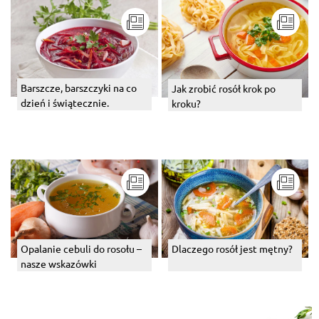
Barszcze, barszczyki na co
Jak zrobić rosół krok po
dzień i świątecznie.
kroku?
Opalanie cebuli do rosołu –
Dlaczego rosół jest mętny?
nasze wskazówki