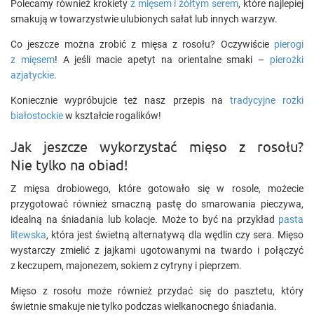
Polecamy również krokiety
z mięsem i żółtym serem
, które najlepiej
smakują w towarzystwie ulubionych sałat lub innych warzyw.
Co jeszcze można zrobić z mięsa z rosołu? Oczywiście
pierogi
z mięsem
! A jeśli macie apetyt na orientalne smaki –
pierożki
azjatyckie
.
Koniecznie wypróbujcie też nasz przepis na
tradycyjne rożki
białostockie
w kształcie rogalików!
Jak jeszcze wykorzystać mięso z rosołu?
Nie tylko na obiad!
Z mięsa drobiowego, które gotowało się w rosole, możecie
przygotować również smaczną pastę do smarowania pieczywa,
idealną na śniadania lub kolacje. Może to być na przykład
pasta
litewska
, która jest świetną alternatywą dla wędlin czy sera. Mięso
wystarczy zmielić z jajkami ugotowanymi na twardo i połączyć
z keczupem, majonezem, sokiem z cytryny i pieprzem.
Mięso z rosołu może również przydać się do pasztetu, który
świetnie smakuje nie tylko podczas wielkanocnego śniadania.