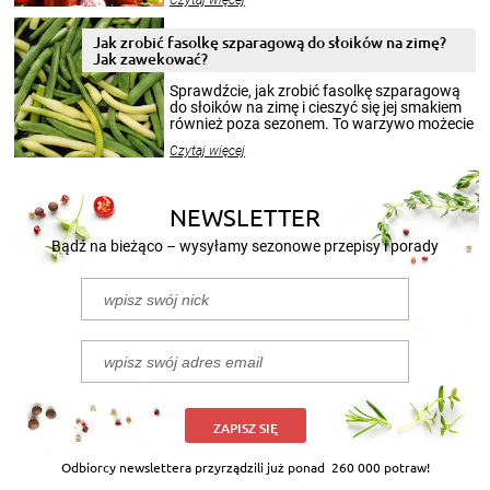
Czytaj więcej
krajobrazów, by cieszyć nimi oko w sezonie
zimowym, ale to smaczny posiłek pozwoli w
pełni poczuć atmosferę cieplejszych
Jak zrobić fasolkę szparagową do słoików na zimę?
miesięcy. Przygotowanie słoików ze
Jak zawekować?
smakowitą zawartością musi obejmować
patenty, które pozwolą zachować świeżość
Sprawdźcie, jak zrobić fasolkę szparagową
przetworów.
do słoików na zimę i cieszyć się jej smakiem
również poza sezonem. To warzywo możecie
wekować na wiele sposobów. Wykorzystajcie
Czytaj więcej
nasze propozycje!
NEWSLETTER
Bądź na bieżąco – wysyłamy sezonowe przepisy i porady
ZAPISZ SIĘ
Odbiorcy newslettera przyrządzili już ponad
260 000 potraw!