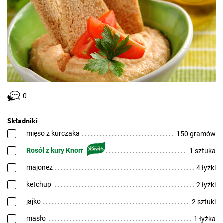
0
Składniki
mięso z kurczaka
150 gramów
Rosół z kury Knorr
1 sztuka
majonez
4 łyżki
ketchup
2 łyżki
jajko
2 sztuki
masło
1 łyżka