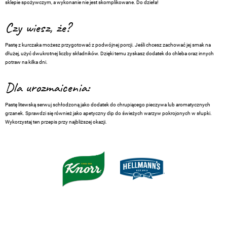
sklepie spożywczym, a wykonanie nie jest skomplikowane. Do dzieła!
Czy wiesz, że?
Pastę z kurczaka możesz przygotować z podwójnej porcji. Jeśli chcesz zachować jej smak na
dłużej, użyć dwukrotnej liczby składników. Dzięki temu zyskasz dodatek do chleba oraz innych
potraw na kilka dni.
Dla urozmaicenia:
Pastę litewską serwuj schłodzoną jako dodatek do chrupiącego pieczywa lub aromatycznych
grzanek. Sprawdzi się również jako apetyczny dip do świeżych warzyw pokrojonych w słupki.
Wykorzystaj ten przepis przy najbliższej okazji.