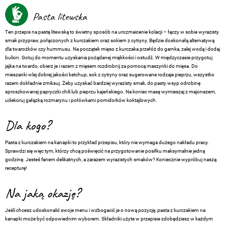
Pasta litewska
Ten przepis na pastę litewską to świetny sposób na urozmaicenie kolacji – łączy w sobie wyrazisty
smak przypraw, połączonych z kurczakiem oraz sokiem z cytryny. Będzie doskonałą alternatywą
dla twarożków czy hummusu. Na początek mięso z kurczaka przełóż do garnka, zalej wodą i dodaj
bulion. Gotuj do momentu uzyskania pożądanej miękkości i ostudź. W międzyczasie przygotuj
jajka na twardo, obierz je i razem z mięsem rozdrobnij za pomocą maszynki do mięsa. Do
mieszanki wlej dobrej jakości ketchup, sok z cytryny oraz sugerowane rodzaje pieprzu, wszystko
razem dokładnie zmiksuj. Żeby uzyskać bardziej wyrazisty smak, do pasty wsyp odrobinę
sproszkowanej papryczki chili lub pieprzu kajeńskiego. Na koniec masę wymieszaj z majonezem,
udekoruj gałązką rozmarynu i połówkami pomidorków koktajlowych.
Dla kogo?
Pasta z kurczakiem na kanapki to przykład przepisu, który nie wymaga dużego nakładu pracy.
Sprawdzi się więc tym, którzy chcą poświęcić na przygotowanie posiłku maksymalnie jedną
godzinę. Jesteś fanem delikatnych, a zarazem wyrazistych smaków? Koniecznie wypróbuj naszą
recepturę!
Na jaką okazję?
Jeśli chcesz udoskonalić swoje menu i wzbogacić je o nową pozycję, pasta z kurczakiem na
kanapki może być odpowiednim wyborem. Składniki użyte w przepisie zdobędziesz w każdym