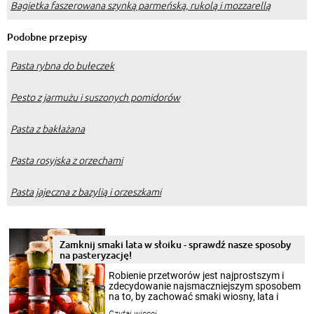
Bagietka faszerowana szynką parmeńską, rukolą i mozzarellą
Podobne przepisy
Pasta rybna do bułeczek
Pesto z jarmużu i suszonych pomidorów
Pasta z bakłażana
Pasta rosyjska z orzechami
Pasta jajeczna z bazylią i orzeszkami
Zamknij smaki lata w słoiku - sprawdź nasze sposoby
na pasteryzację!
Robienie przetworów jest najprostszym i
zdecydowanie najsmaczniejszym sposobem
na to, by zachować smaki wiosny, lata i
jesieni na dłużej. Można robić setki zdjęć