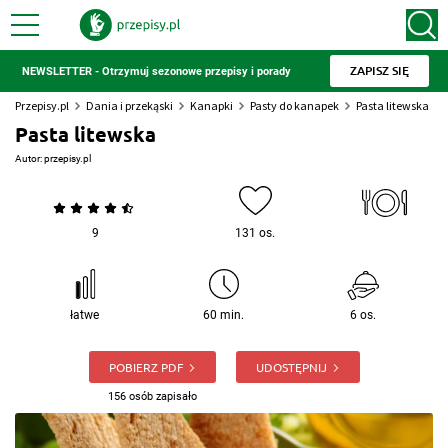
ZAPISZ SIĘ
NEWSLETTER - Otrzymuj sezonowe przepisy i porady
Przepisy.pl
Dania i przekąski
Kanapki
Pasty do kanapek
Pasta litewska
Pasta litewska
Autor:
przepisy.pl
9
131 os.
łatwe
60 min.
6 os.
POBIERZ PDF
UDOSTĘPNIJ
156 osób zapisało