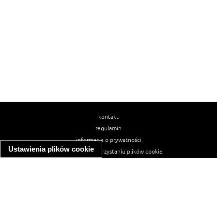
kontakt
regulamin
informacja o prywatności
Ustawienia plików cookie
informacja o wykorzystaniu plików cookie
ułatwienia dostępu
Najpopularniejsze przepisy
spaghetti bolognese
makaron z kurczakiem w sosie śmietanowym