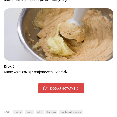
Krok 5
Masę wymieszaj z majonezem. Schłódź.
DODAJ NOTATKĘ
Tagi:
mięso
drób
jajka
kurczak
pasty do kanapek