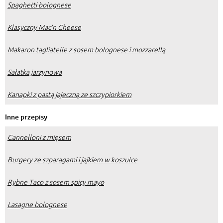
Spaghetti bolognese
Klasyczny Mac’n Cheese
Makaron tagliatelle z sosem bolognese i mozzarellą
Sałatka jarzynowa
Kanapki z pastą jajeczną ze szczypiorkiem
Inne przepisy
Cannelloni z mięsem
Burgery ze szparagami i jajkiem w koszulce
Rybne Taco z sosem spicy mayo
Lasagne bolognese