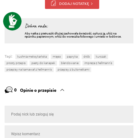
DODAJ NOTATKĘ
Dobra rada:
Aby natka z pietruszki dłużej zachowała świeżość, opłucz ją, ułóż na
ręczniku papierowym, włóż do woreczka foliowego i umieśc w lodówce.
Tagi:
kuchnia meksykańska
mięso
papryka
drób
kurczak
prosty przepis
pasty do kanapek
blendowanie
impreza z hellmann’s
przepisy na karnawał z hellmann’s
przepisy z bulionetkami
0
Opinie o przepisie