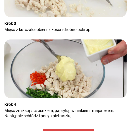
Krok 3
Mięso z kurczaka obierz z kości i drobno pokrój.
Krok 4
Mięso zmiksuj z czosnkiem, papryką, winiakiem i majonezem.
Następnie schłódź i posyp pietruszką.