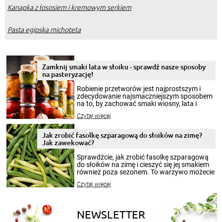
Kanapka z łososiem i kremowym serkiem
Pasta egipska michoteta
Zamknij smaki lata w słoiku - sprawdź nasze sposoby
na pasteryzację!
Robienie przetworów jest najprostszym i
zdecydowanie najsmaczniejszym sposobem
na to, by zachować smaki wiosny, lata i
jesieni na dłużej. Można robić setki zdjęć
Czytaj więcej
krajobrazów, by cieszyć nimi oko w sezonie
zimowym, ale to smaczny posiłek pozwoli w
pełni poczuć atmosferę cieplejszych
Jak zrobić fasolkę szparagową do słoików na zimę?
miesięcy. Przygotowanie słoików ze
Jak zawekować?
smakowitą zawartością musi obejmować
patenty, które pozwolą zachować świeżość
Sprawdźcie, jak zrobić fasolkę szparagową
przetworów.
do słoików na zimę i cieszyć się jej smakiem
również poza sezonem. To warzywo możecie
wekować na wiele sposobów. Wykorzystajcie
Czytaj więcej
nasze propozycje!
NEWSLETTER