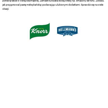
potrawę także w wersji bezmięsnej. Zamiast kurczaka dodaj wtedy np. smażony ser tofu. Zobacz,
jak przygotować pastę meksykańską i podawaj ją z ulubionymi dodatkami. Sprawdzi się na wiele
okazji.