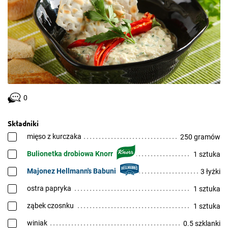
0
Składniki
mięso z kurczaka
250 gramów
Bulionetka drobiowa Knorr
1 sztuka
Majonez Hellmann's Babuni
3 łyżki
ostra papryka
1 sztuka
ząbek czosnku
1 sztuka
winiak
0.5 szklanki