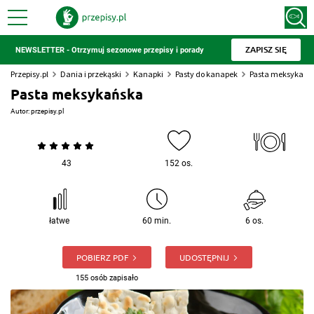
ZAPISZ SIĘ
NEWSLETTER - Otrzymuj sezonowe przepisy i porady
Przepisy.pl
Dania i przekąski
Kanapki
Pasty do kanapek
Pasta meksykańs
Pasta meksykańska
Autor:
przepisy.pl
43
152 os.
łatwe
60 min.
6 os.
POBIERZ PDF
UDOSTĘPNIJ
155 osób zapisało