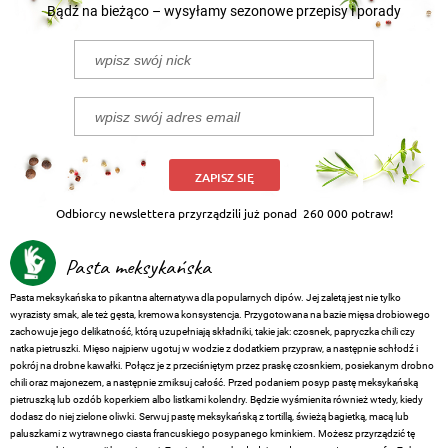
Bądź na bieżąco – wysyłamy sezonowe przepisy i porady
ZAPISZ SIĘ
Odbiorcy newslettera przyrządzili już ponad
260 000 potraw!
Pasta meksykańska
Pasta meksykańska to pikantna alternatywa dla popularnych dipów. Jej zaletą jest nie tylko
wyrazisty smak, ale też gęsta, kremowa konsystencja. Przygotowana na bazie mięsa drobiowego
zachowuje jego delikatność, którą uzupełniają składniki, takie jak: czosnek, papryczka chili czy
natka pietruszki. Mięso najpierw ugotuj w wodzie z dodatkiem przypraw, a następnie schłodź i
pokrój na drobne kawałki. Połącz je z przeciśniętym przez praskę czosnkiem, posiekanym drobno
chili oraz majonezem, a następnie zmiksuj całość. Przed podaniem posyp pastę meksykańską
pietruszką lub ozdób koperkiem albo listkami kolendry. Będzie wyśmienita również wtedy, kiedy
dodasz do niej zielone oliwki. Serwuj pastę meksykańską z tortillą, świeżą bagietką, macą lub
paluszkami z wytrawnego ciasta francuskiego posypanego kminkiem. Możesz przyrządzić tę