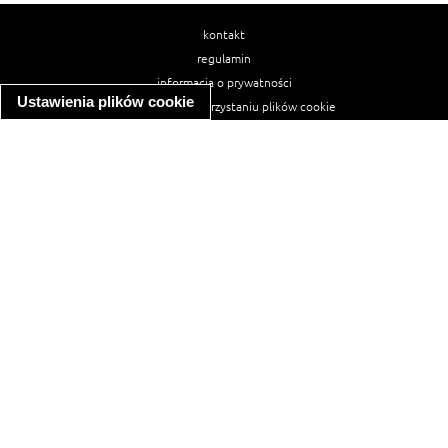
kontakt
regulamin
informacja o prywatności
Ustawienia plików cookie
informacja o wykorzystaniu plików cookie
ułatwienia dostępu
Najpopularniejsze przepisy
spaghetti bolognese
makaron z kurczakiem w sosie śmietanowym
kanapka z indykiem
ratatouille
lahmacun
mac and cheese
zupa minestrone
cannelloni ze szpinakiem i ricottą
spaghetti przepisy