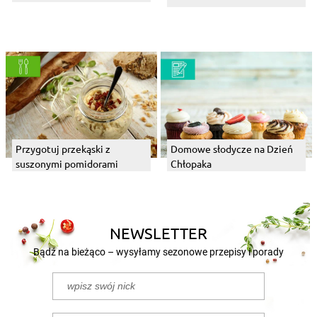
Przygotuj przekąski z
Domowe słodycze na Dzień
suszonymi pomidorami
Chłopaka
NEWSLETTER
Bądź na bieżąco – wysyłamy sezonowe przepisy i porady
ZAPISZ SIĘ
Odbiorcy newslettera przyrządzili już ponad
260 000 potraw!