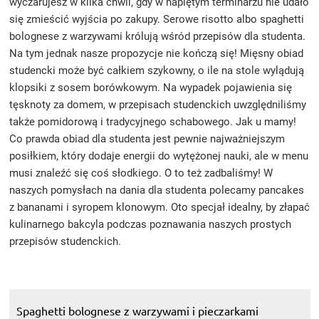
wyczarujesz w kilka chwil, gdy w napiętym terminarzu nie udało
się zmieścić wyjścia po zakupy. Serowe risotto albo spaghetti
bolognese z warzywami królują wśród przepisów dla studenta.
Na tym jednak nasze propozycje nie kończą się! Mięsny obiad
studencki może być całkiem szykowny, o ile na stole wylądują
klopsiki z sosem borówkowym. Na wypadek pojawienia się
tęsknoty za domem, w przepisach studenckich uwzględniliśmy
także pomidorową i tradycyjnego schabowego. Jak u mamy!
Co prawda obiad dla studenta jest pewnie najważniejszym
posiłkiem, który dodaje energii do wytężonej nauki, ale w menu
musi znaleźć się coś słodkiego. O to też zadbaliśmy! W
naszych pomysłach na dania dla studenta polecamy pancakes
z bananami i syropem klonowym. Oto specjał idealny, by złapać
kulinarnego bakcyla podczas poznawania naszych prostych
przepisów studenckich.
Spaghetti bolognese z warzywami i pieczarkami