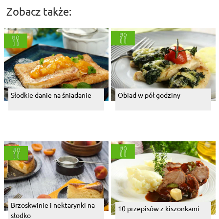
Słodkie danie na śniadanie
Obiad w pół godziny
Brzoskwinie i nektarynki na
10 przepisów z kiszonkami
słodko