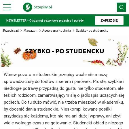
ZAPISZ SIĘ
NEWSLETTER - Otrzymuj sezonowe przepisy i porady
Przepisy.pl
Magazyn
Apetyczna kuchnia
Szybko - po studencku
SZYBKO - PO STUDENCKU
Wbrew pozorom studenckie przepisy wcale nie muszą
sprowadzać się do tostów z serem i parówek. Proste, szybkie i
niedrogie potrawy przypadną do gustu nie tylko studentom, ale
też ich rodzicom, zamartwiającym się o jadłospis uczących się
pociech. Co tu dużo mówić, nie trzeba mieszkać w akademiku,
by docenić dania studenckie. Nieskomplikowane posiłki
przydadzą się każdemu, kto nie ma ani dużej wprawy, ani zbyt
wiele wolnego czasu na gotowanie. Studencki obiad z niczego