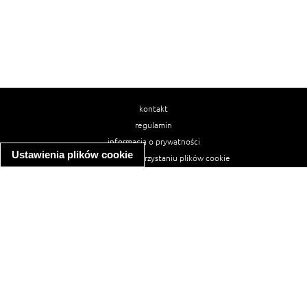
kontakt
regulamin
informacja o prywatności
Ustawienia plików cookie
informacja o wykorzystaniu plików cookie
ułatwienia dostępu
Najpopularniejsze przepisy
spaghetti bolognese
makaron z kurczakiem w sosie śmietanowym
kanapka z indykiem
ratatouille
lahmacun