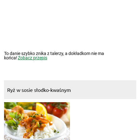
To danie szybko znika z talerzy, a dokładkom nie ma
końca!
Zobacz przepis
Ryż w sosie słodko-kwaśnym
Odrobina orientu na talerzach, a to wszystko w tak krótkim czasie.
Pycha!
Zobacz przepis