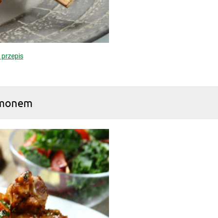
 przepis
namonem