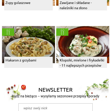
Zupy gulaszowe
Zawijane i składane -
naleśniki na słono
Makaron z grzybami
Klopsiki, mielone i frykadelki
- 11 najlepszych przepisów
NEWSLETTER
Bądź na bieżąco – wysyłamy sezonowe przepisy i porady