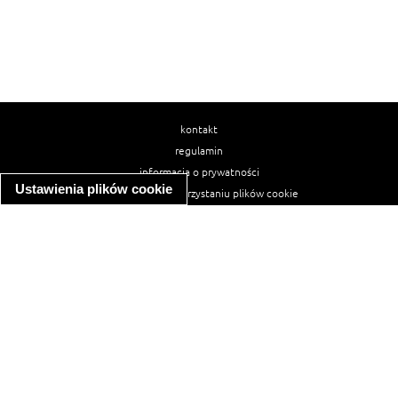
kontakt
regulamin
informacja o prywatności
Ustawienia plików cookie
informacja o wykorzystaniu plików cookie
ułatwienia dostępu
Najpopularniejsze przepisy
spaghetti bolognese
makaron z kurczakiem w sosie śmietanowym
kanapka z indykiem
ratatouille
lahmacun