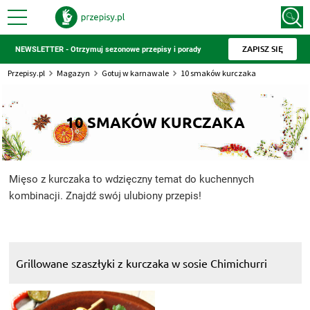
ZAPISZ SIĘ
NEWSLETTER - Otrzymuj sezonowe przepisy i porady
Przepisy.pl
Magazyn
Gotuj w karnawale
10 smaków kurczaka
10 SMAKÓW KURCZAKA
Mięso z kurczaka to wdzięczny temat do kuchennych
kombinacji. Znajdź swój ulubiony przepis!
Grillowane szaszłyki z kurczaka w sosie Chimichurri