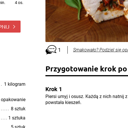
in.
4 os.
PNIJ
1
Smakowało? Podziel się op
Przygotowanie krok po
1 kilogram
Krok 1
Piersi umyj i osusz. Każdą z nich natnij 
 opakowanie
powstała kieszeń.
8 sztuk
1 sztuka
5 sztuk