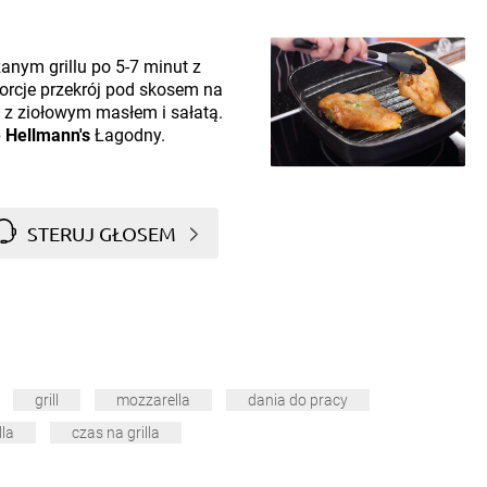
nym grillu po 5-7 minut z
orcje przekrój pod skosem na
 z ziołowym masłem i sałatą.
p
Hellmann's
Łagodny.
STERUJ GŁOSEM
grill
mozzarella
dania do pracy
lla
czas na grilla