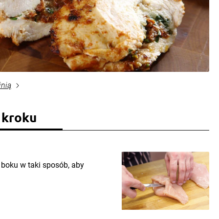
inią
 kroku
z boku w taki sposób, aby