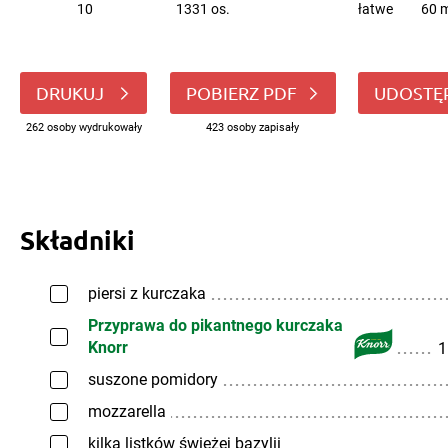
10
1331 os.
łatwe
60 m
DRUKUJ
POBIERZ PDF
UDOSTĘ
262 osoby wydrukowały
423 osoby zapisały
Składniki
piersi z kurczaka
Przyprawa do pikantnego kurczaka
Knorr
1
suszone pomidory
mozzarella
kilka listków świeżej bazylii