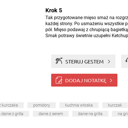
Krok 5
Tak przygotowane mięso smaż na rozgrza
każdej strony. Po usmażeniu wszystkie p
pół. Mięso podawaj z chrupiącą bagietką
Smak potrawy świetnie uzupełni Ketchu
STERUJ GESTEM
DODAJ NOTATKĘ
 z kurczaka
pomidory
kuchnia włoska
kurczak
danie z grilla
danie z serem
danie na grilla
na gri