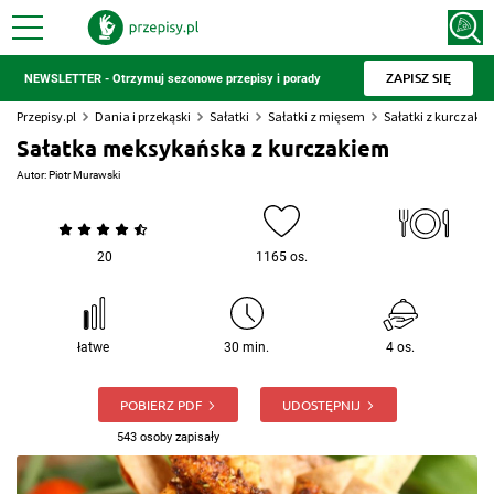
ZAPISZ SIĘ
NEWSLETTER - Otrzymuj sezonowe przepisy i porady
Przepisy.pl
Dania i przekąski
Sałatki
Sałatki z mięsem
Sałatki z kurczaki
Sałatka meksykańska z kurczakiem
Autor:
Piotr Murawski
20
1165 os.
łatwe
30 min.
4 os.
POBIERZ PDF
UDOSTĘPNIJ
543 osoby zapisały