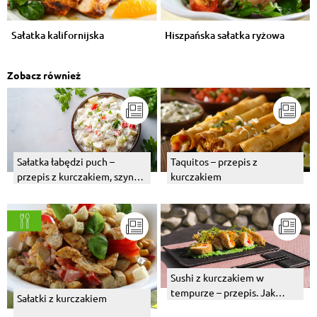
Sałatka kalifornijska
Hiszpańska sałatka ryżowa
Zobacz również
Sałatka łabędzi puch –
Taquitos – przepis z
przepis z kurczakiem, szynką
kurczakiem
lub tuńczykiem
Sushi z kurczakiem w
tempurze – przepis. Jak
Sałatki z kurczakiem
zrobić?