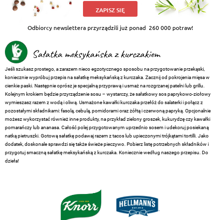
ZAPISZ SIĘ
Odbiorcy newslettera przyrządzili już ponad
260 000 potraw!
Sałatka meksykańska z kurczakiem
Jeśli szukasz prostego, a zarazem nieco egzotycznego sposobu na przygotowanie przekąski,
koniecznie wypróbuj przepis na sałatkę meksykańską z kurczaka. Zacznij od pokrojenia mięsa w
cienkie paski. Następnie oprósz je specjalną przyprawą i usmaż na rozgrzanej patelni lub grillu.
Kolejnym krokiem będzie przyrządzenie sosu – wystarczy, że sałatkowy sos paprykowo-ziołowy
wymieszasz razem z wodą i oliwą. Usmażone kawałki kurczaka przełóż do salaterki i połącz z
pozostałymi składnikami: fasolą, cebulą, pomidorami oraz żółtą i czerwoną papryką. Opcjonalnie
możesz wykorzystać również inne produkty, na przykład zielony groszek, kukurydzę czy kawałki
pomarańczy lub ananasa. Całość polej przygotowanym uprzednio sosem i udekoruj posiekaną
natką pietruszki. Gotową sałatkę podawaj razem z tacos lub upieczonymi trójkątami tortilli. Jako
dodatek, doskonale sprawdzi się także świeże pieczywo. Pobierz listę potrzebnych składników i
przygotuj smaczną sałatkę meksykańską z kurczaka. Koniecznie według naszego przepisu. Do
dzieła!