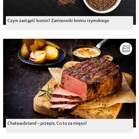
Czym zastąpić kumin? Zamienniki kminu rzymskiego
Chateaubriand – przepis. Co to za mięso?