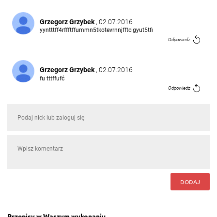
Grzegorz Grzybek
, 02.07.2016
yyntttff4rffftffummn5tkotevrnnjfftcigyut5tfi
Odpowiedz
Grzegorz Grzybek
, 02.07.2016
fu tttffufć
Odpowiedz
Grzegorz Grzybek
, 02.07.2016
rrkrmmrkketbbbbhbeii
Odpowiedz
Agnieszka Jońska
, 05.09.2015
pyszoota :))
DODAJ
Odpowiedz
Przepisy w Waszym wykonaniu