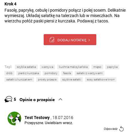
Krok 4
Fasolę, paprykę, cebulę i pomidory połącz i polej sosem. Delikatnie
wymieszaj. Układaj sałatkę na talerzach lub w miseczkach. Na
wierzchu połóż paski piersi z kurczaka. Podawaj z tacos.
DODAJ NOTATKĘ
Tagi:
szybka sałatka
warzywa
kuchnia meksykańska
mięso
papryka
drób
pierś z kurczaka
pomidory
fasola
sałatki z warzywami
sałatki z kurczakiem
prosty przepis
szybkie sałatki
sosy sałatkowe knorr
5
Opinie o przepisie
Test Testowy
, 18.07.2016
Przepyszne. Uwielbiam wrecz.
Odpowiedz