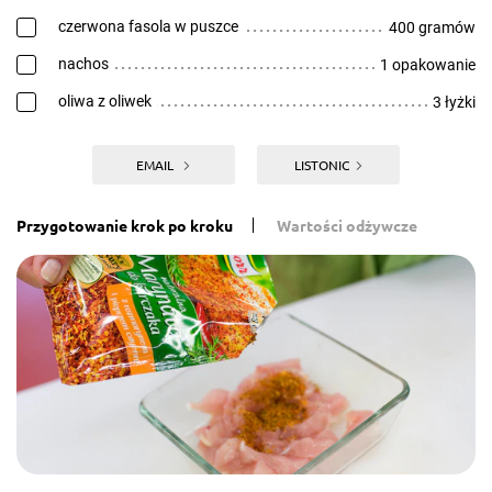
czerwona fasola w puszce
400 gramów
nachos
1 opakowanie
oliwa z oliwek
3 łyżki
EMAIL
LISTONIC
Przygotowanie krok po kroku
Wartości odżywcze