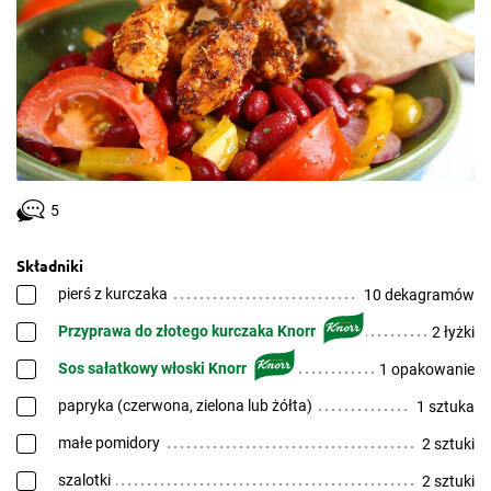
5
Składniki
pierś z kurczaka
10 dekagramów
Przyprawa do złotego kurczaka Knorr
2 łyżki
Sos sałatkowy włoski Knorr
1 opakowanie
papryka (czerwona, zielona lub żółta)
1 sztuka
małe pomidory
2 sztuki
szalotki
2 sztuki