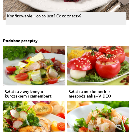
Konfitowanie – co to jest? Co to znaczy?
Podobne przepisy
Sałatka z wędzonym
Sałatka muchomorki z
kurczakiem i camembert
niespodzianką - VIDEO