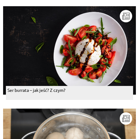
Ser burrata – jak jeść? Z czym?