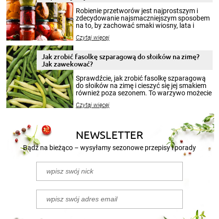
Robienie przetworów jest najprostszym i
zdecydowanie najsmaczniejszym sposobem
na to, by zachować smaki wiosny, lata i
jesieni na dłużej. Można robić setki zdjęć
Czytaj więcej
krajobrazów, by cieszyć nimi oko w sezonie
zimowym, ale to smaczny posiłek pozwoli w
pełni poczuć atmosferę cieplejszych
Jak zrobić fasolkę szparagową do słoików na zimę?
miesięcy. Przygotowanie słoików ze
Jak zawekować?
smakowitą zawartością musi obejmować
patenty, które pozwolą zachować świeżość
Sprawdźcie, jak zrobić fasolkę szparagową
przetworów.
do słoików na zimę i cieszyć się jej smakiem
również poza sezonem. To warzywo możecie
wekować na wiele sposobów. Wykorzystajcie
Czytaj więcej
nasze propozycje!
NEWSLETTER
Bądź na bieżąco – wysyłamy sezonowe przepisy i porady